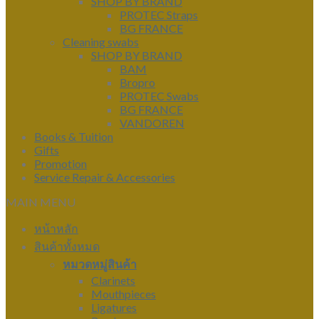
SHOP BY BRAND
PROTEC Straps
BG FRANCE
Cleaning swabs
SHOP BY BRAND
BAM
Bropro
PROTEC Swabs
BG FRANCE
VANDOREN
Books & Tuition
Gifts
Promotion
Service Repair & Accessories
MAIN MENU
หน้าหลัก
สินค้าทั้งหมด
หมวดหมู่สินค้า
Clarinets
Mouthpieces
Ligatures