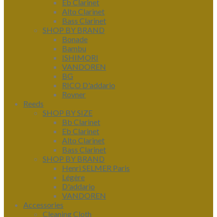
Eb Clarinet
Alto Clarinet
Bass Clarinet
SHOP BY BRAND
Bonade
Bambu
ISHIMORI
VANDOREN
BG
RICO D'addario
Rovner
Reeds
SHOP BY SIZE
Bb Clarinet
Eb Clarinet
Alto Clarinet
Bass Clarinet
SHOP BY BRAND
Henri SELMER Paris
Légère
D'addario
VANDOREN
Accessories
Cleaning Cloth