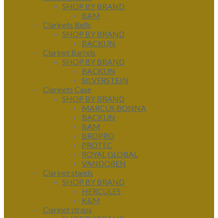
SHOP BY BRAND
BAM
Clarinets Bells
SHOP BY BRAND
BACKUN
Clarinet Barrels
SHOP BY BRAND
BACKUN
SILVERSTEIN
Clarinets Case
SHOP BY BRAND
MARCUS BONNA
BACKUN
BAM
BROPRO
PROTEC
ROYAL GLOBAL
VANDOREN
Clarinet stands
SHOP BY BRAND
HERCULES
K&M
Clarinet straps