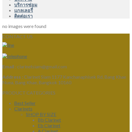
บริการซ่อม
แกลเลอรี่
ติดต่อเรา
no images were found
CONTACT US
Email :
clarinetsiam@gmail.com
Address :
Clarinet Siam 1177 Kanchanaphisek Rd, Bang Khae
Nuea, Bang Khae, Bangkok 10160
PRODUCT CATEGORIES
Best Seller
Clarinets
SHOP BY SIZE
Bb Clarinet
Eb Clarinet
A Clarinet