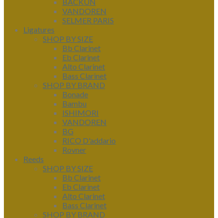
BACKUN
VANDOREN
SELMER PARIS
Ligatures
SHOP BY SIZE
Bb Clarinet
Eb Clarinet
Alto Clarinet
Bass Clarinet
SHOP BY BRAND
Bonade
Bambu
ISHIMORI
VANDOREN
BG
RICO D'addario
Rovner
Reeds
SHOP BY SIZE
Bb Clarinet
Eb Clarinet
Alto Clarinet
Bass Clarinet
SHOP BY BRAND