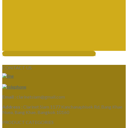
Thailand International Clarinet Academy - TICA
CONTACT US
Email :
clarinetsiam@gmail.com
Address :
Clarinet Siam 1177 Kanchanaphisek Rd, Bang Khae
Nuea, Bang Khae, Bangkok 10160
PRODUCT CATEGORIES