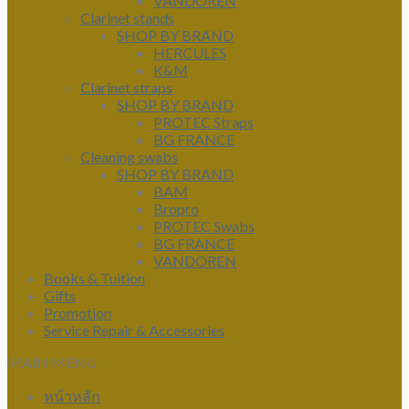
VANDOREN
Clarinet stands
SHOP BY BRAND
HERCULES
K&M
Clarinet straps
SHOP BY BRAND
PROTEC Straps
BG FRANCE
Cleaning swabs
SHOP BY BRAND
BAM
Bropro
PROTEC Swabs
BG FRANCE
VANDOREN
Books & Tuition
Gifts
Promotion
Service Repair & Accessories
MAIN MENU
หน้าหลัก