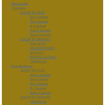
Best Seller
Clarinets
SHOP BY SIZE
Bb Clarinet
Eb Clarinet
A Clarinet
Alto Clarinet
Bass Clarinet
SHOP BY BRAND
BACKUN
SELMER PARIS
BUFFET
ROYAL GLOBAL
YAMAHA
Mouthpieces
SHOP BY SIZE
Alto Clarinet
Bb Clarinet
Eb Clarinet
A Clarinet
Bass Clarinet
SHOP BY BRAND
YAMAHA