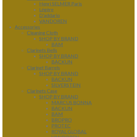
Henri SELMER Paris
Légère
D'addario
VANDOREN
Accessories
Cleaning Cloth
SHOP BY BRAND
BAM
Clarinets Bells
SHOP BY BRAND
BACKUN
Clarinet Barrels
SHOP BY BRAND
BACKUN
SILVERSTEIN
Clarinets Case
SHOP BY BRAND
MARCUS BONNA
BACKUN
BAM
BROPRO
PROTEC
ROYAL GLOBAL