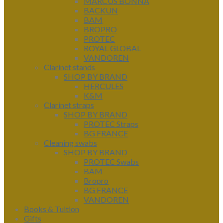
MARCUS BONNA
BACKUN
BAM
BROPRO
PROTEC
ROYAL GLOBAL
VANDOREN
Clarinet stands
SHOP BY BRAND
HERCULES
K&M
Clarinet straps
SHOP BY BRAND
PROTEC Straps
BG FRANCE
Cleaning swabs
SHOP BY BRAND
PROTEC Swabs
BAM
Bropro
BG FRANCE
VANDOREN
Books & Tuition
Gifts