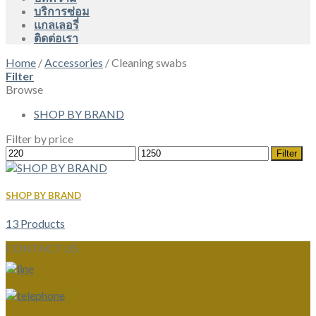
บริการซ่อม
แกลเลอรี่
ติดต่อเรา
Home
/
Accessories
/
Cleaning swabs
Filter
Browse
SHOP BY BRAND
Filter by price
Min
Max
Filter
price
price
SHOP BY BRAND
13 Products
CONTACT US