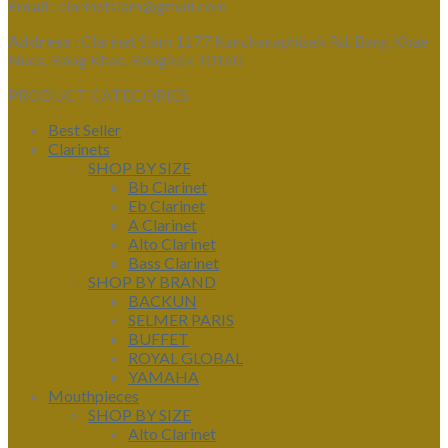
Email :
clarinetsiam@gmail.com
Address :
Clarinet Siam 1177 Kanchanaphisek Rd, Bang Khae
Nuea, Bang Khae, Bangkok 10160
PRODUCT CATEGORIES
Best Seller
Clarinets
SHOP BY SIZE
Bb Clarinet
Eb Clarinet
A Clarinet
Alto Clarinet
Bass Clarinet
SHOP BY BRAND
BACKUN
SELMER PARIS
BUFFET
ROYAL GLOBAL
YAMAHA
Mouthpieces
SHOP BY SIZE
Alto Clarinet