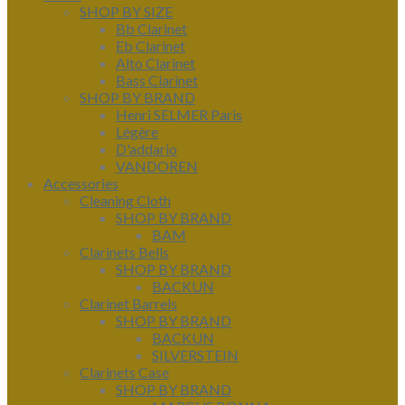
SHOP BY SIZE
Bb Clarinet
Eb Clarinet
Alto Clarinet
Bass Clarinet
SHOP BY BRAND
Henri SELMER Paris
Légère
D'addario
VANDOREN
Accessories
Cleaning Cloth
SHOP BY BRAND
BAM
Clarinets Bells
SHOP BY BRAND
BACKUN
Clarinet Barrels
SHOP BY BRAND
BACKUN
SILVERSTEIN
Clarinets Case
SHOP BY BRAND