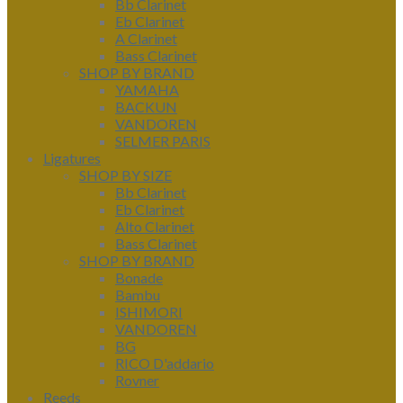
Bb Clarinet
Eb Clarinet
A Clarinet
Bass Clarinet
SHOP BY BRAND
YAMAHA
BACKUN
VANDOREN
SELMER PARIS
Ligatures
SHOP BY SIZE
Bb Clarinet
Eb Clarinet
Alto Clarinet
Bass Clarinet
SHOP BY BRAND
Bonade
Bambu
ISHIMORI
VANDOREN
BG
RICO D'addario
Rovner
Reeds