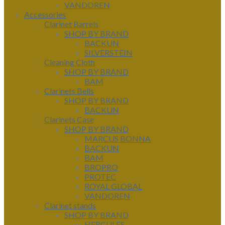
VANDOREN
Accessories
Clarinet Barrels
SHOP BY BRAND
BACKUN
SILVERSTEIN
Cleaning Cloth
SHOP BY BRAND
BAM
Clarinets Bells
SHOP BY BRAND
BACKUN
Clarinets Case
SHOP BY BRAND
MARCUS BONNA
BACKUN
BAM
BROPRO
PROTEC
ROYAL GLOBAL
VANDOREN
Clarinet stands
SHOP BY BRAND
HERCULES