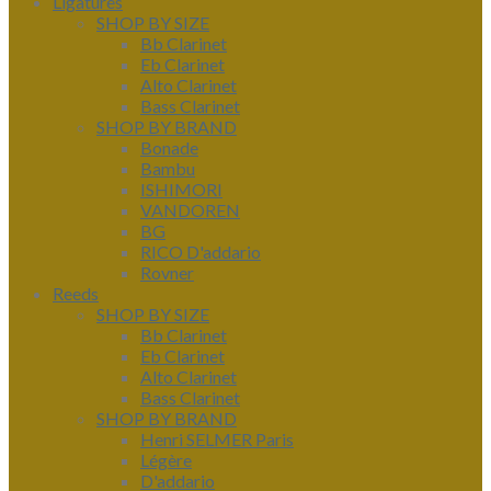
Ligatures
SHOP BY SIZE
Bb Clarinet
Eb Clarinet
Alto Clarinet
Bass Clarinet
SHOP BY BRAND
Bonade
Bambu
ISHIMORI
VANDOREN
BG
RICO D'addario
Rovner
Reeds
SHOP BY SIZE
Bb Clarinet
Eb Clarinet
Alto Clarinet
Bass Clarinet
SHOP BY BRAND
Henri SELMER Paris
Légère
D'addario