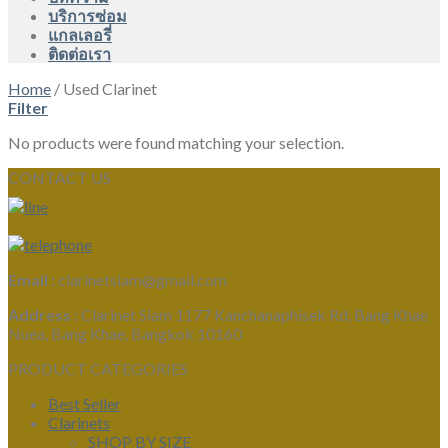
บริการซ่อม
แกลเลอรี่
ติดต่อเรา
Home
/
Used Clarinet
Filter
No products were found matching your selection.
CONTACT US
Email :
clarinetsiam@gmail.com
Address :
Clarinet Siam 1177 Kanchanaphisek Rd, Bang Khae
Nuea, Bang Khae, Bangkok 10160
PRODUCT CATEGORIES
Best Seller
Clarinets
SHOP BY SIZE