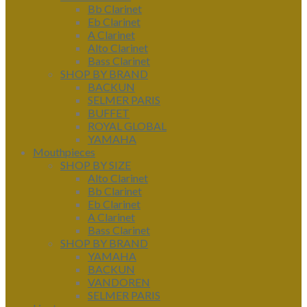
Bb Clarinet
Eb Clarinet
A Clarinet
Alto Clarinet
Bass Clarinet
SHOP BY BRAND
BACKUN
SELMER PARIS
BUFFET
ROYAL GLOBAL
YAMAHA
Mouthpieces
SHOP BY SIZE
Alto Clarinet
Bb Clarinet
Eb Clarinet
A Clarinet
Bass Clarinet
SHOP BY BRAND
YAMAHA
BACKUN
VANDOREN
SELMER PARIS