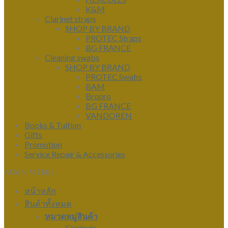
K&M
Clarinet straps
SHOP BY BRAND
PROTEC Straps
BG FRANCE
Cleaning swabs
SHOP BY BRAND
PROTEC Swabs
BAM
Bropro
BG FRANCE
VANDOREN
Books & Tuition
Gifts
Promotion
Service Repair & Accessories
MAIN MENU
หน้าหลัก
สินค้าทั้งหมด
หมวดหมู่สินค้า
Clarinets