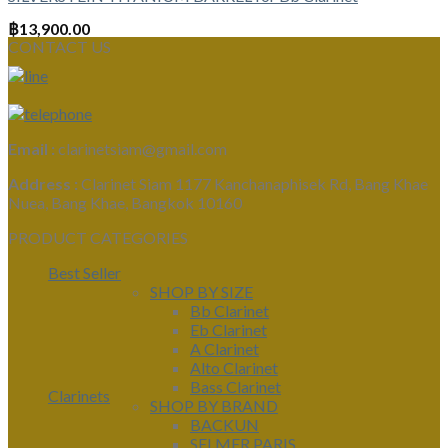
฿
13,900.00
CONTACT US
Email :
clarinetsiam@gmail.com
Address :
Clarinet Siam 1177 Kanchanaphisek Rd, Bang Khae
Nuea, Bang Khae, Bangkok 10160
PRODUCT CATEGORIES
Best Seller
SHOP BY SIZE
Bb Clarinet
Eb Clarinet
A Clarinet
Alto Clarinet
Bass Clarinet
Clarinets
SHOP BY BRAND
BACKUN
SELMER PARIS