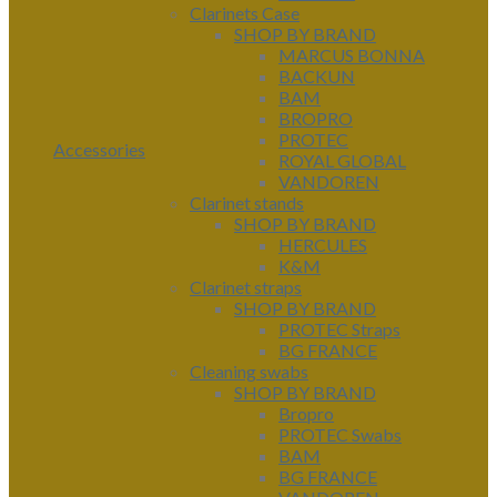
Clarinets Case
SHOP BY BRAND
MARCUS BONNA
BACKUN
BAM
BROPRO
PROTEC
Accessories
ROYAL GLOBAL
VANDOREN
Clarinet stands
SHOP BY BRAND
HERCULES
K&M
Clarinet straps
SHOP BY BRAND
PROTEC Straps
BG FRANCE
Cleaning swabs
SHOP BY BRAND
Bropro
PROTEC Swabs
BAM
BG FRANCE