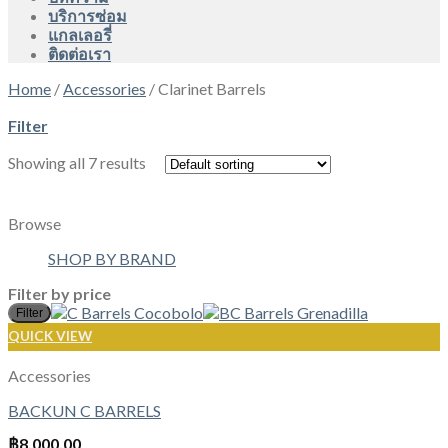
บริการซ่อม
แกลเลอรี่
ติดต่อเรา
Home
/
Accessories
/
Clarinet Barrels
Filter
Showing all 7 results
Browse
SHOP BY BRAND
Filter by price
M
M
Filter
p
p
QUICK VIEW
Accessories
BACKUN C BARRELS
฿
8,000.00