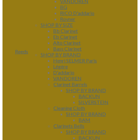
VANDOREN
BG
RICO D'addario
Rovner
SHOP BY SIZE
Bb Clarinet
Eb Clarinet
Alto Clarinet
Bass Clarinet
Reeds
SHOP BY BRAND
Henri SELMER Paris
Légère
D'addario
VANDOREN
Clarinet Barrels
SHOP BY BRAND
BACKUN
SILVERSTEIN
Cleaning Cloth
SHOP BY BRAND
BAM
Clarinets Bells
SHOP BY BRAND
BACKUN