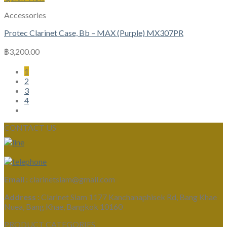
Accessories
Protec Clarinet Case, Bb – MAX (Purple) MX307PR
฿
3,200.00
1
2
3
4
CONTACT US
Email :
clarinetsiam@gmail.com
Address :
Clarinet Siam 1177 Kanchanaphisek Rd, Bang Khae
Nuea, Bang Khae, Bangkok 10160
PRODUCT CATEGORIES