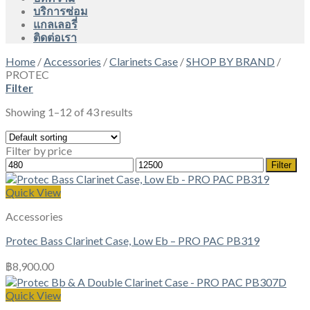
บริการซ่อม
แกลเลอรี่
ติดต่อเรา
Home
/
Accessories
/
Clarinets Case
/
SHOP BY BRAND
/
PROTEC
Filter
Showing 1–12 of 43 results
Filter by price
Min
Max
Filter
price
price
Quick View
Accessories
Protec Bass Clarinet Case, Low Eb – PRO PAC PB319
฿
8,900.00
Quick View