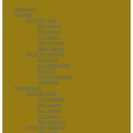
Best Seller
Clarinets
SHOP BY SIZE
Bb Clarinet
Eb Clarinet
A Clarinet
Alto Clarinet
Bass Clarinet
SHOP BY BRAND
BACKUN
SELMER PARIS
BUFFET
ROYAL GLOBAL
YAMAHA
Mouthpieces
SHOP BY SIZE
Alto Clarinet
Bb Clarinet
Eb Clarinet
A Clarinet
Bass Clarinet
SHOP BY BRAND
BACKUN