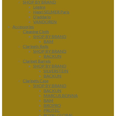
SHOP BY BRAND
Légère
Henri SELMER Paris
D'addario
VANDOREN
Accessories
Cleaning Cloth
SHOP BY BRAND
BAM
Clarinets Bells
SHOP BY BRAND
BACKUN
Clarinet Barrels
SHOP BY BRAND
SILVERSTEIN
BACKUN
Clarinets Case
SHOP BY BRAND
BACKUN
MARCUS BONNA
BAM
BROPRO
PROTEC
ROYAL GLOBAL