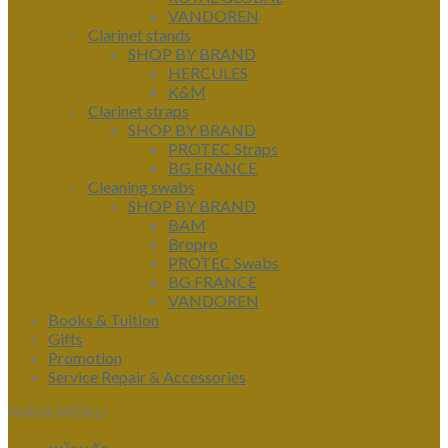
VANDOREN
Clarinet stands
SHOP BY BRAND
HERCULES
K&M
Clarinet straps
SHOP BY BRAND
PROTEC Straps
BG FRANCE
Cleaning swabs
SHOP BY BRAND
BAM
Bropro
PROTEC Swabs
BG FRANCE
VANDOREN
Books & Tuition
Gifts
Promotion
Service Repair & Accessories
MAIN MENU