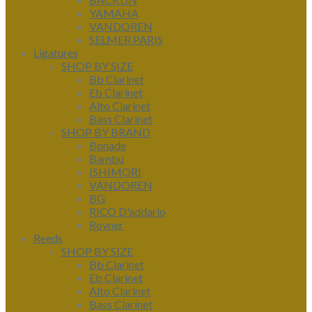
YAMAHA
VANDOREN
SELMER PARIS
Ligatures
SHOP BY SIZE
Bb Clarinet
Eb Clarinet
Alto Clarinet
Bass Clarinet
SHOP BY BRAND
Bonade
Bambu
ISHIMORI
VANDOREN
BG
RICO D'addario
Rovner
Reeds
SHOP BY SIZE
Bb Clarinet
Eb Clarinet
Alto Clarinet
Bass Clarinet