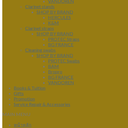
VANDOREN
Clarinet stands
SHOP BY BRAND
HERCULES
K&M
Clarinet straps
SHOP BY BRAND
PROTEC Straps
BG FRANCE
Cleaning swabs
SHOP BY BRAND
PROTEC Swabs
BAM
Bropro
BG FRANCE
VANDOREN
Books & Tuition
Gifts
Promotion
Service Repair & Accessories
MAIN MENU
หน้าหลัก