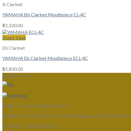
A Clarinet
YAMAHA Bb Clarinet Mouthpiece CL-4C
฿
1,500.00
Quick View
Eb Clarinet
YAMAHA Eb Clarinet Mouthpiece ECL-4C
฿
1,800.00
CONTACT US
Email :
clarinetsiam@gmail.com
Address :
Clarinet Siam 1177 Kanchanaphisek Rd, Bang Khae N
PRODUCT CATEGORIES