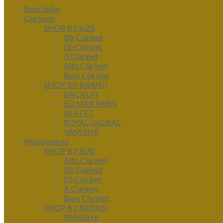
Best Seller
Clarinets
SHOP BY SIZE
Bb Clarinet
Eb Clarinet
A Clarinet
Alto Clarinet
Bass Clarinet
SHOP BY BRAND
BACKUN
SELMER PARIS
BUFFET
ROYAL GLOBAL
YAMAHA
Mouthpieces
SHOP BY SIZE
Alto Clarinet
Bb Clarinet
Eb Clarinet
A Clarinet
Bass Clarinet
SHOP BY BRAND
YAMAHA