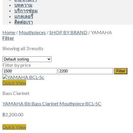
บทความ
บริการซ่อม
แกลเลอรี่
ติดต่อเรา
Home
/
Mouthpieces
/
SHOP BY BRAND
/
YAMAHA
Filter
Showing all 3 results
Filter by price
Min
Max
Filter
price
price
Quick View
Bass Clarinet
YAMAHA Bb Bass Clarinet Mouthpiece BCL-5C
฿
2,200.00
Quick View