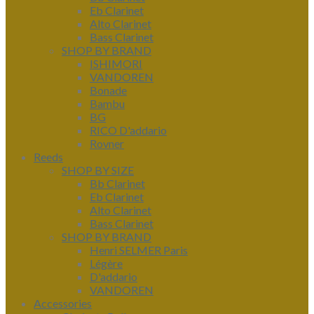
Eb Clarinet
Alto Clarinet
Bass Clarinet
SHOP BY BRAND
ISHIMORI
VANDOREN
Bonade
Bambu
BG
RICO D'addario
Rovner
Reeds
SHOP BY SIZE
Bb Clarinet
Eb Clarinet
Alto Clarinet
Bass Clarinet
SHOP BY BRAND
Henri SELMER Paris
Légère
D'addario
VANDOREN
Accessories