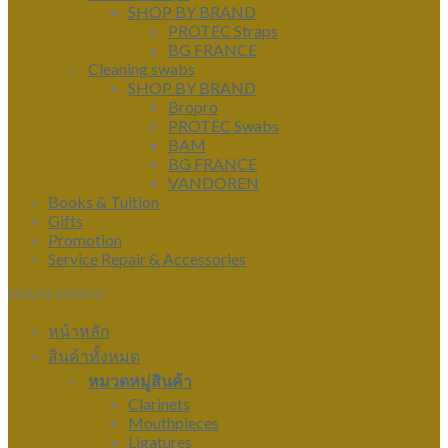
SHOP BY BRAND
PROTEC Straps
BG FRANCE
Cleaning swabs
SHOP BY BRAND
Bropro
PROTEC Swabs
BAM
BG FRANCE
VANDOREN
Books & Tuition
Gifts
Promotion
Service Repair & Accessories
MAIN MENU
หน้าหลัก
สินค้าทั้งหมด
หมวดหมู่สินค้า
Clarinets
Mouthpieces
Ligatures