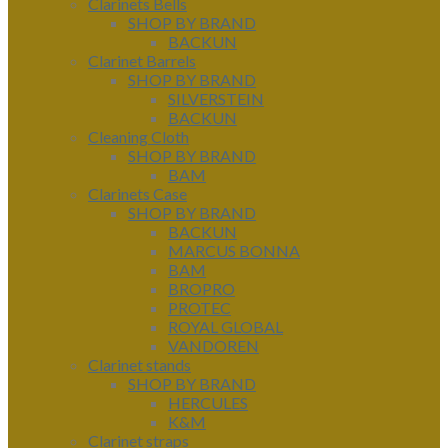
Clarinets Bells
SHOP BY BRAND
BACKUN
Clarinet Barrels
SHOP BY BRAND
SILVERSTEIN
BACKUN
Cleaning Cloth
SHOP BY BRAND
BAM
Clarinets Case
SHOP BY BRAND
BACKUN
MARCUS BONNA
BAM
BROPRO
PROTEC
ROYAL GLOBAL
VANDOREN
Clarinet stands
SHOP BY BRAND
HERCULES
K&M
Clarinet straps