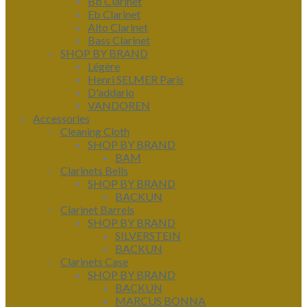
Bb Clarinet
Eb Clarinet
Alto Clarinet
Bass Clarinet
SHOP BY BRAND
Légère
Henri SELMER Paris
D'addario
VANDOREN
Accessories
Cleaning Cloth
SHOP BY BRAND
BAM
Clarinets Bells
SHOP BY BRAND
BACKUN
Clarinet Barrels
SHOP BY BRAND
SILVERSTEIN
BACKUN
Clarinets Case
SHOP BY BRAND
BACKUN
MARCUS BONNA