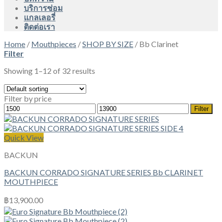
บริการซ่อม
แกลเลอรี่
ติดต่อเรา
Home
/
Mouthpieces
/
SHOP BY SIZE
/
Bb Clarinet
Filter
Showing 1–12 of 32 results
Filter by price
Min
Max
Filter
price
price
Quick View
BACKUN
BACKUN CORRADO SIGNATURE SERIES Bb CLARINET
MOUTHPIECE
฿
13,900.00