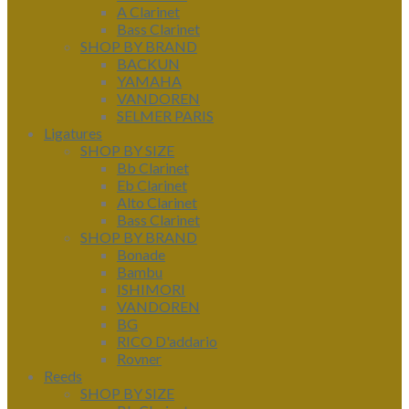
A Clarinet
Bass Clarinet
SHOP BY BRAND
BACKUN
YAMAHA
VANDOREN
SELMER PARIS
Ligatures
SHOP BY SIZE
Bb Clarinet
Eb Clarinet
Alto Clarinet
Bass Clarinet
SHOP BY BRAND
Bonade
Bambu
ISHIMORI
VANDOREN
BG
RICO D'addario
Rovner
Reeds
SHOP BY SIZE