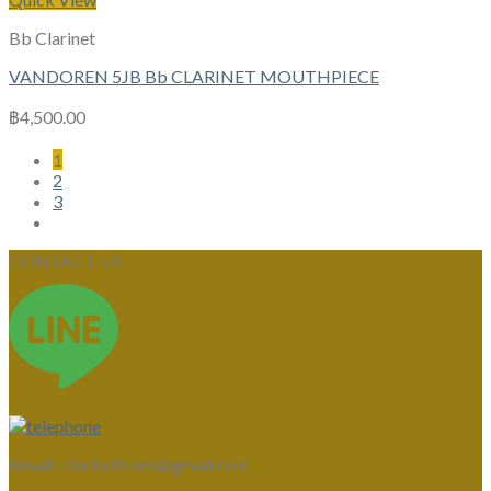
Bb Clarinet
VANDOREN 5JB Bb CLARINET MOUTHPIECE
฿
4,500.00
1
2
3
CONTACT US
Email :
clarinetsiam@gmail.com