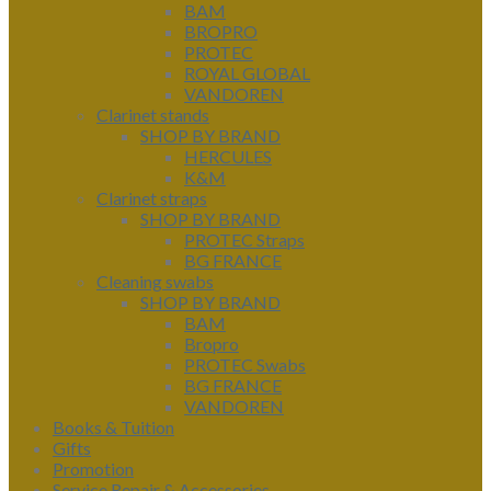
BAM
BROPRO
PROTEC
ROYAL GLOBAL
VANDOREN
Clarinet stands
SHOP BY BRAND
HERCULES
K&M
Clarinet straps
SHOP BY BRAND
PROTEC Straps
BG FRANCE
Cleaning swabs
SHOP BY BRAND
BAM
Bropro
PROTEC Swabs
BG FRANCE
VANDOREN
Books & Tuition
Gifts
Promotion
Service Repair & Accessories