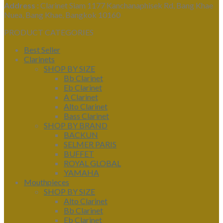
Address :
Clarinet Siam 1177 Kanchanaphisek Rd, Bang Khae
Nuea, Bang Khae, Bangkok 10160
PRODUCT CATEGORIES
Best Seller
Clarinets
SHOP BY SIZE
Bb Clarinet
Eb Clarinet
A Clarinet
Alto Clarinet
Bass Clarinet
SHOP BY BRAND
BACKUN
SELMER PARIS
BUFFET
ROYAL GLOBAL
YAMAHA
Mouthpieces
SHOP BY SIZE
Alto Clarinet
Bb Clarinet
Eb Clarinet