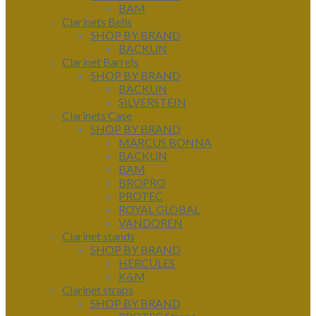
BAM
Clarinets Bells
SHOP BY BRAND
BACKUN
Clarinet Barrels
SHOP BY BRAND
BACKUN
SILVERSTEIN
Clarinets Case
SHOP BY BRAND
MARCUS BONNA
BACKUN
BAM
BROPRO
PROTEC
ROYAL GLOBAL
VANDOREN
Clarinet stands
SHOP BY BRAND
HERCULES
K&M
Clarinet straps
SHOP BY BRAND