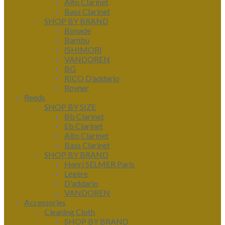
Alto Clarinet
Bass Clarinet
SHOP BY BRAND
Bonade
Bambu
ISHIMORI
VANDOREN
BG
RICO D'addario
Rovner
Reeds
SHOP BY SIZE
Bb Clarinet
Eb Clarinet
Alto Clarinet
Bass Clarinet
SHOP BY BRAND
Henri SELMER Paris
Légère
D'addario
VANDOREN
Accessories
Cleaning Cloth
SHOP BY BRAND