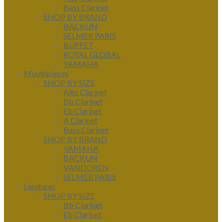
Bass Clarinet
SHOP BY BRAND
BACKUN
SELMER PARIS
BUFFET
ROYAL GLOBAL
YAMAHA
Mouthpieces
SHOP BY SIZE
Alto Clarinet
Bb Clarinet
Eb Clarinet
A Clarinet
Bass Clarinet
SHOP BY BRAND
YAMAHA
BACKUN
VANDOREN
SELMER PARIS
Ligatures
SHOP BY SIZE
Bb Clarinet
Eb Clarinet