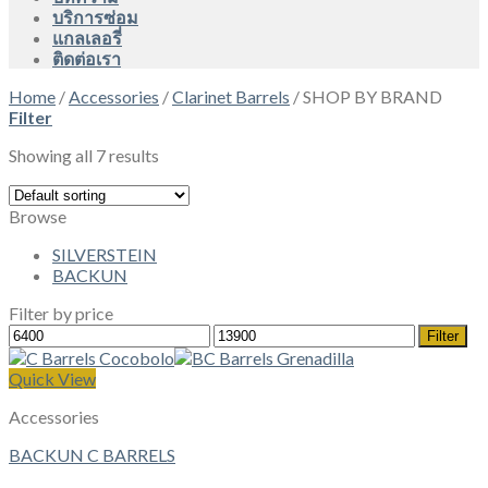
บริการซ่อม
แกลเลอรี่
ติดต่อเรา
Home
/
Accessories
/
Clarinet Barrels
/
SHOP BY BRAND
Filter
Showing all 7 results
Browse
SILVERSTEIN
BACKUN
Filter by price
Min
Max
Filter
price
price
Quick View
Accessories
BACKUN C BARRELS