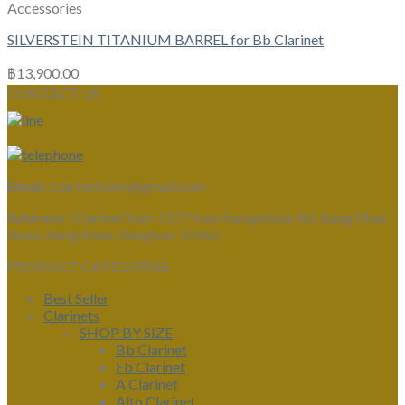
Accessories
SILVERSTEIN TITANIUM BARREL for Bb Clarinet
฿
13,900.00
CONTACT US
Email :
clarinetsiam@gmail.com
Address :
Clarinet Siam 1177 Kanchanaphisek Rd, Bang Khae
Nuea, Bang Khae, Bangkok 10160
PRODUCT CATEGORIES
Best Seller
Clarinets
SHOP BY SIZE
Bb Clarinet
Eb Clarinet
A Clarinet
Alto Clarinet