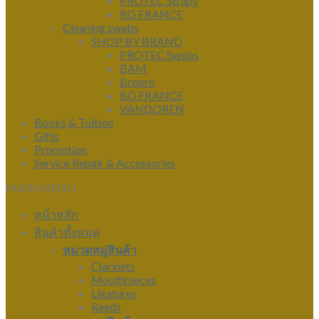
PROTEC Straps
BG FRANCE
Cleaning swabs
SHOP BY BRAND
PROTEC Swabs
BAM
Bropro
BG FRANCE
VANDOREN
Books & Tuition
Gifts
Promotion
Service Repair & Accessories
MAIN MENU
หน้าหลัก
สินค้าทั้งหมด
หมวดหมู่สินค้า
Clarinets
Mouthpieces
Ligatures
Reeds