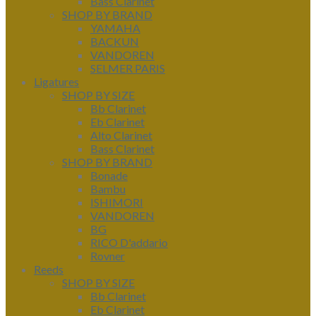
Bass Clarinet
SHOP BY BRAND
YAMAHA
BACKUN
VANDOREN
SELMER PARIS
Ligatures
SHOP BY SIZE
Bb Clarinet
Eb Clarinet
Alto Clarinet
Bass Clarinet
SHOP BY BRAND
Bonade
Bambu
ISHIMORI
VANDOREN
BG
RICO D'addario
Rovner
Reeds
SHOP BY SIZE
Bb Clarinet
Eb Clarinet