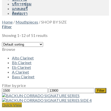
บริการซ่อม
แกลเลอรี่
ติดต่อเรา
Home
/
Mouthpieces
/
SHOP BY SIZE
Filter
Showing 1–12 of 51 results
Browse
Alto Clarinet
Bb Clarinet
Eb Clarinet
A Clarinet
Bass Clarinet
Filter by price
Min
Max
Filter
price
price
Quick View