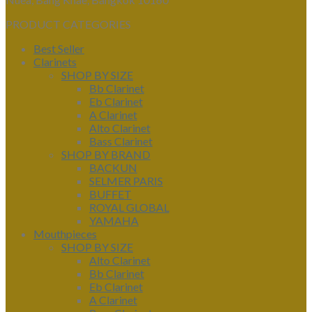
PRODUCT CATEGORIES
Best Seller
Clarinets
SHOP BY SIZE
Bb Clarinet
Eb Clarinet
A Clarinet
Alto Clarinet
Bass Clarinet
SHOP BY BRAND
BACKUN
SELMER PARIS
BUFFET
ROYAL GLOBAL
YAMAHA
Mouthpieces
SHOP BY SIZE
Alto Clarinet
Bb Clarinet
Eb Clarinet
A Clarinet