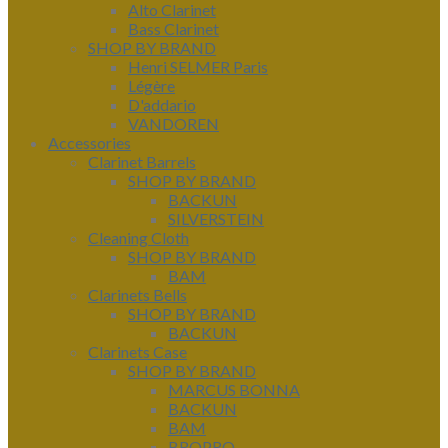
Alto Clarinet
Bass Clarinet
SHOP BY BRAND
Henri SELMER Paris
Légère
D'addario
VANDOREN
Accessories
Clarinet Barrels
SHOP BY BRAND
BACKUN
SILVERSTEIN
Cleaning Cloth
SHOP BY BRAND
BAM
Clarinets Bells
SHOP BY BRAND
BACKUN
Clarinets Case
SHOP BY BRAND
MARCUS BONNA
BACKUN
BAM
BROPRO