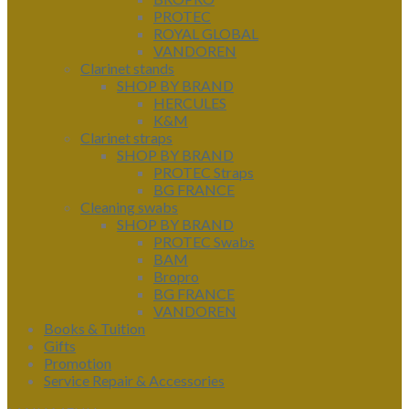
PROTEC
ROYAL GLOBAL
VANDOREN
Clarinet stands
SHOP BY BRAND
HERCULES
K&M
Clarinet straps
SHOP BY BRAND
PROTEC Straps
BG FRANCE
Cleaning swabs
SHOP BY BRAND
PROTEC Swabs
BAM
Bropro
BG FRANCE
VANDOREN
Books & Tuition
Gifts
Promotion
Service Repair & Accessories