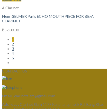
A Clarinet
Henri SELMER Paris ECHO MOUTHPIECE FOR BB/A
CLARINET
฿
5,600.00
1
2
3
4
5
CONTACT US
Email :
clarinetsiam@gmail.com
Address :
Clarinet Siam 1177 Kanchanaphisek Rd, Bang Khae
Nuea, Bang Khae, Bangkok 10160