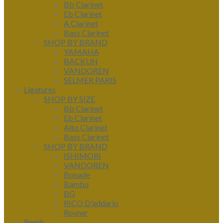
Bb Clarinet
Eb Clarinet
A Clarinet
Bass Clarinet
SHOP BY BRAND
YAMAHA
BACKUN
VANDOREN
SELMER PARIS
Ligatures
SHOP BY SIZE
Bb Clarinet
Eb Clarinet
Alto Clarinet
Bass Clarinet
SHOP BY BRAND
ISHIMORI
VANDOREN
Bonade
Bambu
BG
RICO D'addario
Rovner
Reeds