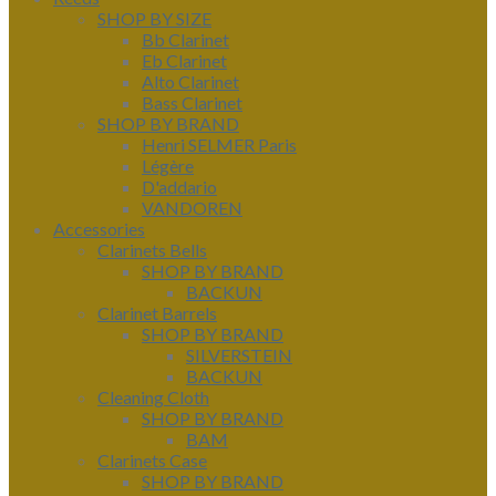
SHOP BY SIZE
Bb Clarinet
Eb Clarinet
Alto Clarinet
Bass Clarinet
SHOP BY BRAND
Henri SELMER Paris
Légère
D'addario
VANDOREN
Accessories
Clarinets Bells
SHOP BY BRAND
BACKUN
Clarinet Barrels
SHOP BY BRAND
SILVERSTEIN
BACKUN
Cleaning Cloth
SHOP BY BRAND
BAM
Clarinets Case
SHOP BY BRAND