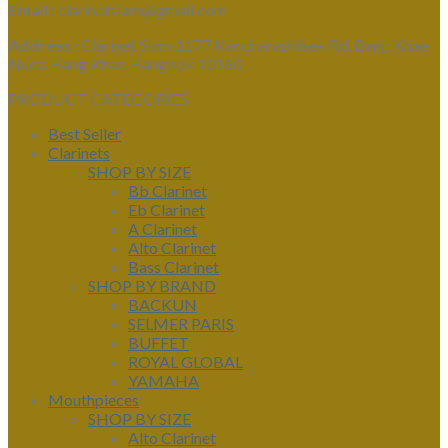
Email :
clarinetsiam@gmail.com
Address :
Clarinet Siam 1177 Kanchanaphisek Rd, Bang Khae
Nuea, Bang Khae, Bangkok 10160
PRODUCT CATEGORIES
Best Seller
Clarinets
SHOP BY SIZE
Bb Clarinet
Eb Clarinet
A Clarinet
Alto Clarinet
Bass Clarinet
SHOP BY BRAND
BACKUN
SELMER PARIS
BUFFET
ROYAL GLOBAL
YAMAHA
Mouthpieces
SHOP BY SIZE
Alto Clarinet