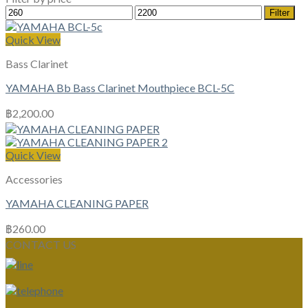
Min
Max
Filter
price
price
Quick View
Bass Clarinet
YAMAHA Bb Bass Clarinet Mouthpiece BCL-5C
฿
2,200.00
Quick View
Accessories
YAMAHA CLEANING PAPER
฿
260.00
CONTACT US