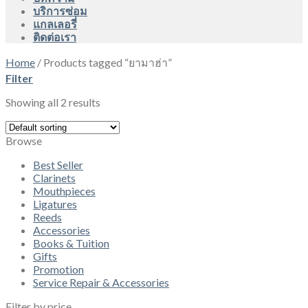
บริการซ่อม
แกลเลอรี่
ติดต่อเรา
Home
/
Products tagged “ยามาฮ่า”
Filter
Showing all 2 results
Browse
Best Seller
Clarinets
Mouthpieces
Ligatures
Reeds
Accessories
Books & Tuition
Gifts
Promotion
Service Repair & Accessories
Filter by price