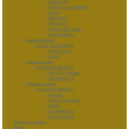
BACKUN
MARCUS BONNA
BAM
BROPRO
PROTEC
ROYAL GLOBAL
VANDOREN
Clarinet stands
SHOP BY BRAND
HERCULES
K&M
Clarinet straps
SHOP BY BRAND
PROTEC Straps
BG FRANCE
Cleaning swabs
SHOP BY BRAND
Bropro
PROTEC Swabs
BAM
BG FRANCE
VANDOREN
Books & Tuition
Gifts