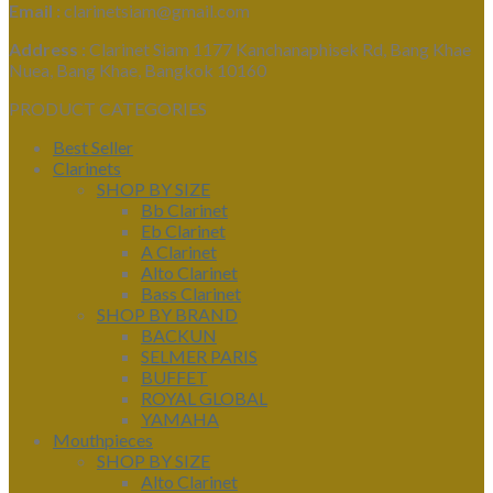
Email :
clarinetsiam@gmail.com
Address :
Clarinet Siam 1177 Kanchanaphisek Rd, Bang Khae
Nuea, Bang Khae, Bangkok 10160
PRODUCT CATEGORIES
Best Seller
Clarinets
SHOP BY SIZE
Bb Clarinet
Eb Clarinet
A Clarinet
Alto Clarinet
Bass Clarinet
SHOP BY BRAND
BACKUN
SELMER PARIS
BUFFET
ROYAL GLOBAL
YAMAHA
Mouthpieces
SHOP BY SIZE
Alto Clarinet