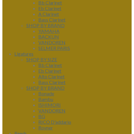
Bb Clarinet
Eb Clarinet
A Clarinet
Bass Clarinet
SHOP BY BRAND
YAMAHA
BACKUN
VANDOREN
SELMER PARIS
Ligatures
SHOP BY SIZE
Bb Clarinet
Eb Clarinet
Alto Clarinet
Bass Clarinet
SHOP BY BRAND
Bonade
Bambu
ISHIMORI
VANDOREN
BG
RICO D'addario
Rovner
Reeds