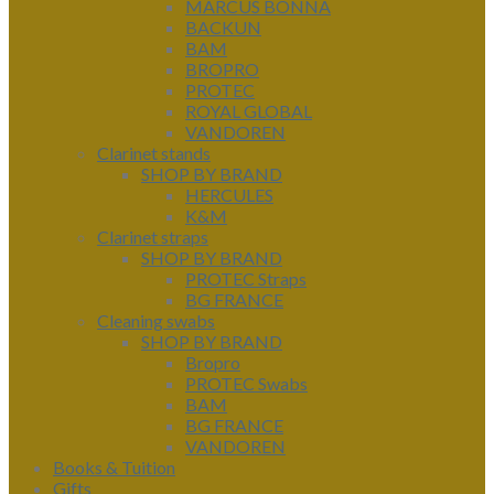
MARCUS BONNA
BACKUN
BAM
BROPRO
PROTEC
ROYAL GLOBAL
VANDOREN
Clarinet stands
SHOP BY BRAND
HERCULES
K&M
Clarinet straps
SHOP BY BRAND
PROTEC Straps
BG FRANCE
Cleaning swabs
SHOP BY BRAND
Bropro
PROTEC Swabs
BAM
BG FRANCE
VANDOREN
Books & Tuition
Gifts