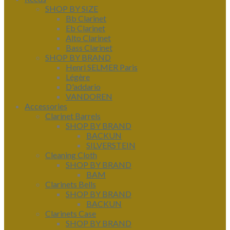
SHOP BY SIZE
Bb Clarinet
Eb Clarinet
Alto Clarinet
Bass Clarinet
SHOP BY BRAND
Henri SELMER Paris
Légère
D'addario
VANDOREN
Accessories
Clarinet Barrels
SHOP BY BRAND
BACKUN
SILVERSTEIN
Cleaning Cloth
SHOP BY BRAND
BAM
Clarinets Bells
SHOP BY BRAND
BACKUN
Clarinets Case
SHOP BY BRAND