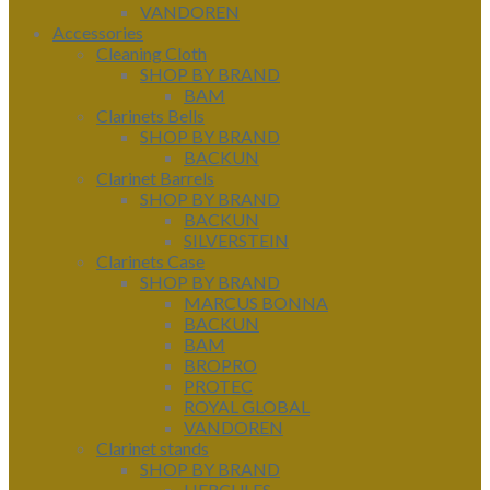
VANDOREN
Accessories
Cleaning Cloth
SHOP BY BRAND
BAM
Clarinets Bells
SHOP BY BRAND
BACKUN
Clarinet Barrels
SHOP BY BRAND
BACKUN
SILVERSTEIN
Clarinets Case
SHOP BY BRAND
MARCUS BONNA
BACKUN
BAM
BROPRO
PROTEC
ROYAL GLOBAL
VANDOREN
Clarinet stands
SHOP BY BRAND
HERCULES