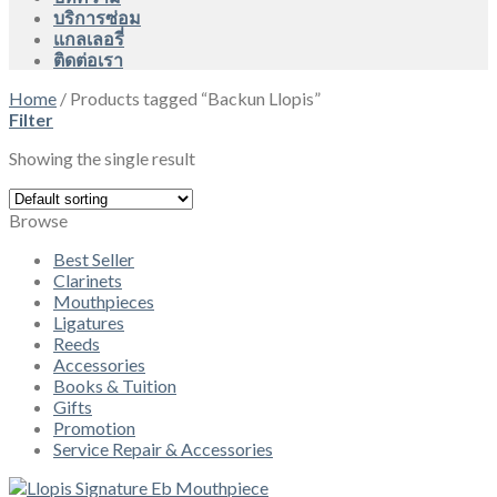
บริการซ่อม
แกลเลอรี่
ติดต่อเรา
Home
/
Products tagged “Backun Llopis”
Filter
Showing the single result
Browse
Best Seller
Clarinets
Mouthpieces
Ligatures
Reeds
Accessories
Books & Tuition
Gifts
Promotion
Service Repair & Accessories