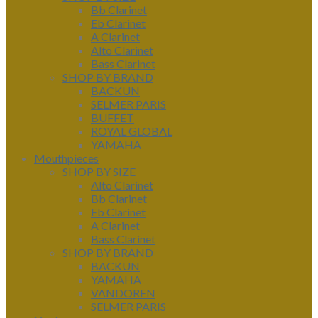
Bb Clarinet
Eb Clarinet
A Clarinet
Alto Clarinet
Bass Clarinet
SHOP BY BRAND
BACKUN
SELMER PARIS
BUFFET
ROYAL GLOBAL
YAMAHA
Mouthpieces
SHOP BY SIZE
Alto Clarinet
Bb Clarinet
Eb Clarinet
A Clarinet
Bass Clarinet
SHOP BY BRAND
BACKUN
YAMAHA
VANDOREN
SELMER PARIS