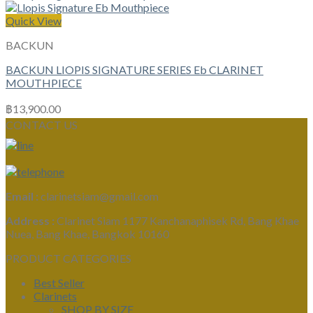
Quick View
BACKUN
BACKUN LIOPIS SIGNATURE SERIES Eb CLARINET
MOUTHPIECE
฿
13,900.00
CONTACT US
Email :
clarinetsiam@gmail.com
Address :
Clarinet Siam 1177 Kanchanaphisek Rd, Bang Khae
Nuea, Bang Khae, Bangkok 10160
PRODUCT CATEGORIES
Best Seller
Clarinets
SHOP BY SIZE