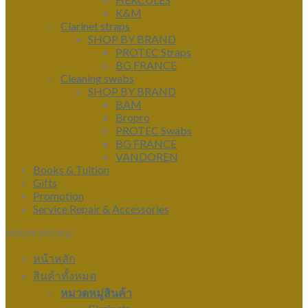
K&M
Clarinet straps
SHOP BY BRAND
PROTEC Straps
BG FRANCE
Cleaning swabs
SHOP BY BRAND
BAM
Bropro
PROTEC Swabs
BG FRANCE
VANDOREN
Books & Tuition
Gifts
Promotion
Service Repair & Accessories
MAIN MENU
หน้าหลัก
สินค้าทั้งหมด
หมวดหมู่สินค้า