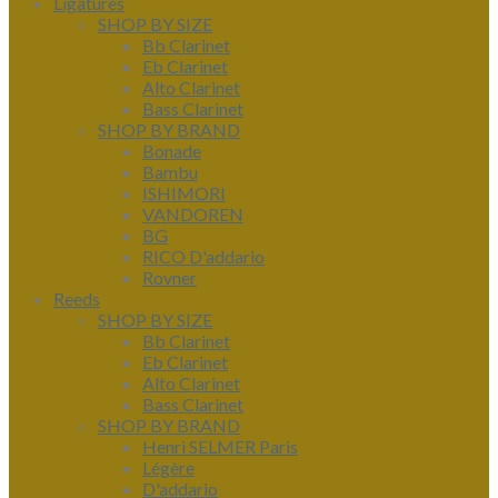
Ligatures
SHOP BY SIZE
Bb Clarinet
Eb Clarinet
Alto Clarinet
Bass Clarinet
SHOP BY BRAND
Bonade
Bambu
ISHIMORI
VANDOREN
BG
RICO D'addario
Rovner
Reeds
SHOP BY SIZE
Bb Clarinet
Eb Clarinet
Alto Clarinet
Bass Clarinet
SHOP BY BRAND
Henri SELMER Paris
Légère
D'addario