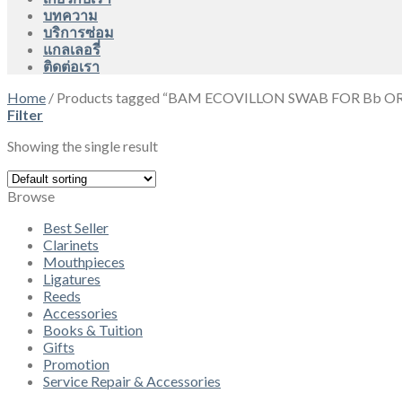
บทความ
บริการซ่อม
แกลเลอรี่
ติดต่อเรา
Home
/
Products tagged “BAM ECOVILLON SWAB FOR Bb O
Filter
Showing the single result
Browse
Best Seller
Clarinets
Mouthpieces
Ligatures
Reeds
Accessories
Books & Tuition
Gifts
Promotion
Service Repair & Accessories