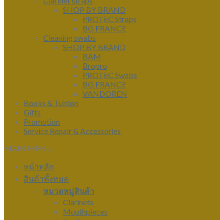
Clarinet straps
SHOP BY BRAND
PROTEC Straps
BG FRANCE
Cleaning swabs
SHOP BY BRAND
BAM
Bropro
PROTEC Swabs
BG FRANCE
VANDOREN
Books & Tuition
Gifts
Promotion
Service Repair & Accessories
MAIN MENU
หน้าหลัก
สินค้าทั้งหมด
หมวดหมู่สินค้า
Clarinets
Mouthpieces