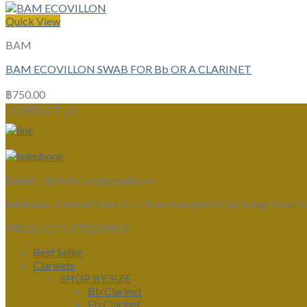
Quick View
BAM
BAM ECOVILLON SWAB FOR Bb OR A CLARINET
฿
750.00
CONTACT US
Email :
clarinetsiam@gmail.com
Address :
Clarinet Siam 1177 Kanchanaphisek Rd, Bang Khae N
PRODUCT CATEGORIES
Best Seller
Clarinets
SHOP BY SIZE
Bb Clarinet
Eb Clarinet