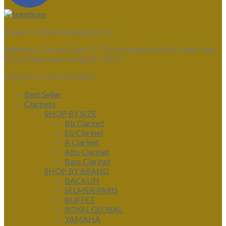
Email :
clarinetsiam@gmail.com
Address :
Clarinet Siam 1177 Kanchanaphisek Rd, Bang Khae
Nuea, Bang Khae, Bangkok 10160
PRODUCT CATEGORIES
Best Seller
Clarinets
SHOP BY SIZE
Bb Clarinet
Eb Clarinet
A Clarinet
Alto Clarinet
Bass Clarinet
SHOP BY BRAND
BACKUN
SELMER PARIS
BUFFET
ROYAL GLOBAL
YAMAHA