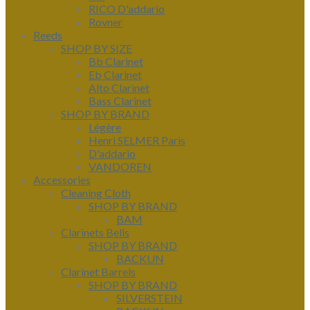
RICO D'addario
Rovner
Reeds
SHOP BY SIZE
Bb Clarinet
Eb Clarinet
Alto Clarinet
Bass Clarinet
SHOP BY BRAND
Légère
Henri SELMER Paris
D'addario
VANDOREN
Accessories
Cleaning Cloth
SHOP BY BRAND
BAM
Clarinets Bells
SHOP BY BRAND
BACKUN
Clarinet Barrels
SHOP BY BRAND
SILVERSTEIN