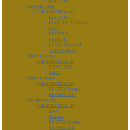
BACKUN
Clarinets Case
SHOP BY BRAND
BACKUN
MARCUS BONNA
BAM
BROPRO
PROTEC
ROYAL GLOBAL
VANDOREN
Clarinet stands
SHOP BY BRAND
HERCULES
K&M
Clarinet straps
SHOP BY BRAND
PROTEC Straps
BG FRANCE
Cleaning swabs
SHOP BY BRAND
BAM
Bropro
PROTEC Swabs
BG FRANCE