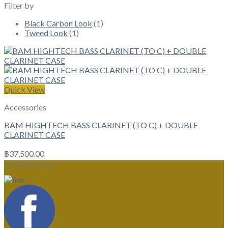
Filter by
Black Carbon Look
(1)
Tweed Look
(1)
Quick View
Accessories
BAM HIGHTECH BASS CLARINET (TO C) + DOUBLE
CLARINET CASE
฿
37,500.00
CONTACT US