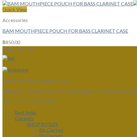
Quick View
Accessories
BAM MOUTHPIECE POUCH FOR BASS CLARINET CASE
฿
850.00
CONTACT US
Email :
clarinetsiam@gmail.com
Address :
Clarinet Siam 1177 Kanchanaphisek Rd, Bang Khae N
PRODUCT CATEGORIES
Best Seller
Clarinets
SHOP BY SIZE
Bb Clarinet
Eb Clarinet