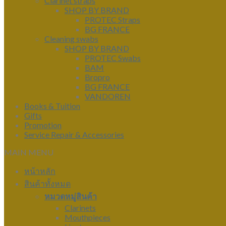
Clarinet straps
SHOP BY BRAND
PROTEC Straps
BG FRANCE
Cleaning swabs
SHOP BY BRAND
PROTEC Swabs
BAM
Bropro
BG FRANCE
VANDOREN
Books & Tuition
Gifts
Promotion
Service Repair & Accessories
MAIN MENU
หน้าหลัก
สินค้าทั้งหมด
หมวดหมู่สินค้า
Clarinets
Mouthpieces