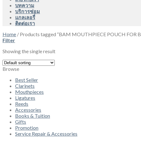
บทความ
บริการซ่อม
แกลเลอรี่
ติดต่อเรา
Home
/
Products tagged “BAM MOUTHPIECE POUCH FOR B
Filter
Showing the single result
Browse
Best Seller
Clarinets
Mouthpieces
Ligatures
Reeds
Accessories
Books & Tuition
Gifts
Promotion
Service Repair & Accessories