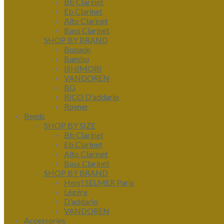
Bb Clarinet
Eb Clarinet
Alto Clarinet
Bass Clarinet
SHOP BY BRAND
Bonade
Bambu
ISHIMORI
VANDOREN
BG
RICO D'addario
Rovner
Reeds
SHOP BY SIZE
Bb Clarinet
Eb Clarinet
Alto Clarinet
Bass Clarinet
SHOP BY BRAND
Henri SELMER Paris
Légère
D'addario
VANDOREN
Accessories