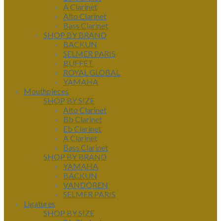
A Clarinet
Alto Clarinet
Bass Clarinet
SHOP BY BRAND
BACKUN
SELMER PARIS
BUFFET
ROYAL GLOBAL
YAMAHA
Mouthpieces
SHOP BY SIZE
Alto Clarinet
Bb Clarinet
Eb Clarinet
A Clarinet
Bass Clarinet
SHOP BY BRAND
YAMAHA
BACKUN
VANDOREN
SELMER PARIS
Ligatures
SHOP BY SIZE