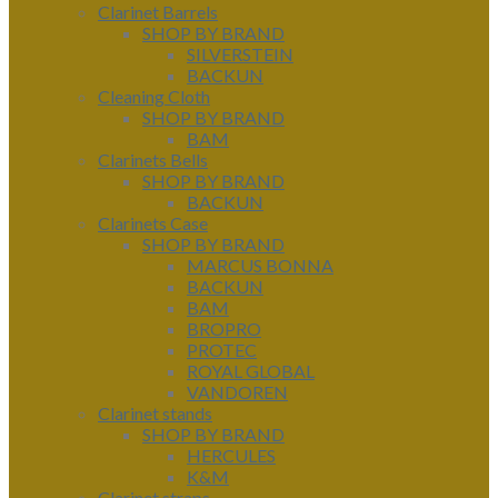
Clarinet Barrels
SHOP BY BRAND
SILVERSTEIN
BACKUN
Cleaning Cloth
SHOP BY BRAND
BAM
Clarinets Bells
SHOP BY BRAND
BACKUN
Clarinets Case
SHOP BY BRAND
MARCUS BONNA
BACKUN
BAM
BROPRO
PROTEC
ROYAL GLOBAL
VANDOREN
Clarinet stands
SHOP BY BRAND
HERCULES
K&M
Clarinet straps