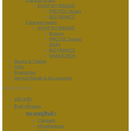
SHOP BY BRAND
PROTEC Straps
BG FRANCE
Cleaning swabs
SHOP BY BRAND
Bropro
PROTEC Swabs
BAM
BG FRANCE
VANDOREN
Books & Tuition
Gifts
Promotion
Service Repair & Accessories
MAIN MENU
หน้าหลัก
สินค้าทั้งหมด
หมวดหมู่สินค้า
Clarinets
Mouthpieces