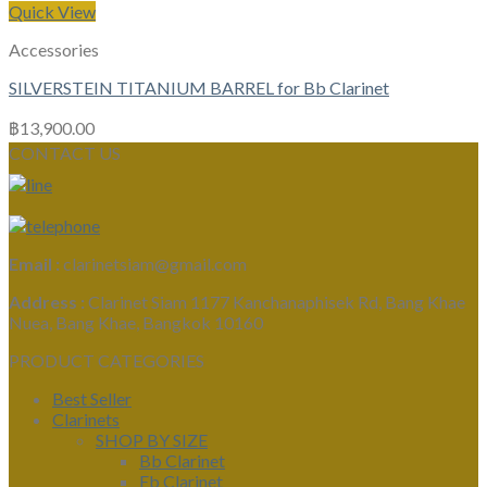
Quick View
Accessories
SILVERSTEIN TITANIUM BARREL for Bb Clarinet
฿
13,900.00
CONTACT US
Email :
clarinetsiam@gmail.com
Address :
Clarinet Siam 1177 Kanchanaphisek Rd, Bang Khae
Nuea, Bang Khae, Bangkok 10160
PRODUCT CATEGORIES
Best Seller
Clarinets
SHOP BY SIZE
Bb Clarinet
Eb Clarinet