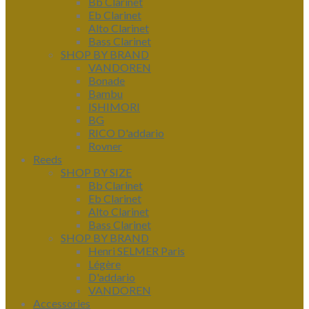
Bb Clarinet
Eb Clarinet
Alto Clarinet
Bass Clarinet
SHOP BY BRAND
VANDOREN
Bonade
Bambu
ISHIMORI
BG
RICO D'addario
Rovner
Reeds
SHOP BY SIZE
Bb Clarinet
Eb Clarinet
Alto Clarinet
Bass Clarinet
SHOP BY BRAND
Henri SELMER Paris
Légère
D'addario
VANDOREN
Accessories