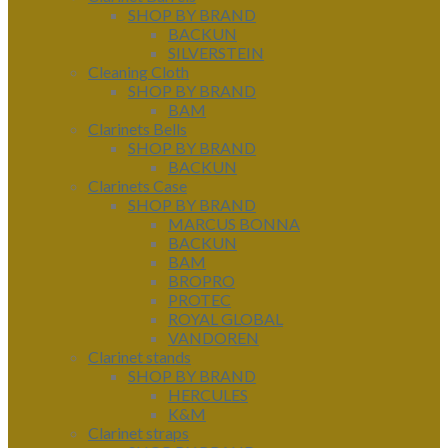
SHOP BY BRAND
BACKUN
SILVERSTEIN
Cleaning Cloth
SHOP BY BRAND
BAM
Clarinets Bells
SHOP BY BRAND
BACKUN
Clarinets Case
SHOP BY BRAND
MARCUS BONNA
BACKUN
BAM
BROPRO
PROTEC
ROYAL GLOBAL
VANDOREN
Clarinet stands
SHOP BY BRAND
HERCULES
K&M
Clarinet straps