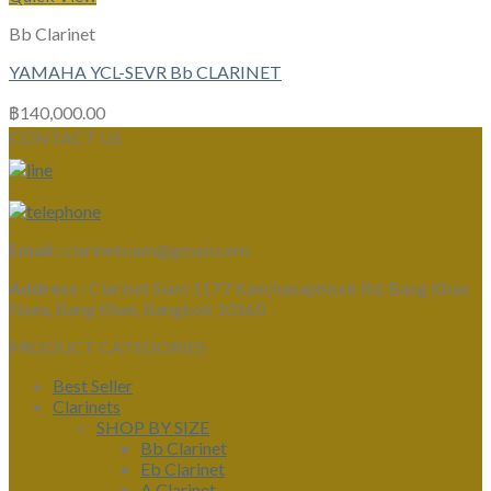
Bb Clarinet
YAMAHA YCL-SEVR Bb CLARINET
฿
140,000.00
CONTACT US
Email :
clarinetsiam@gmail.com
Address :
Clarinet Siam 1177 Kanchanaphisek Rd, Bang Khae
Nuea, Bang Khae, Bangkok 10160
PRODUCT CATEGORIES
Best Seller
Clarinets
SHOP BY SIZE
Bb Clarinet
Eb Clarinet
A Clarinet