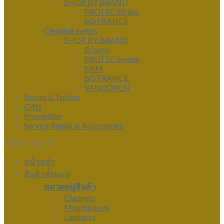
SHOP BY BRAND
PROTEC Straps
BG FRANCE
Cleaning swabs
SHOP BY BRAND
Bropro
PROTEC Swabs
BAM
BG FRANCE
VANDOREN
Books & Tuition
Gifts
Promotion
Service Repair & Accessories
MAIN MENU
หน้าหลัก
สินค้าทั้งหมด
หมวดหมู่สินค้า
Clarinets
Mouthpieces
Ligatures