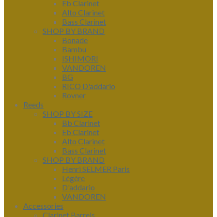
Eb Clarinet
Alto Clarinet
Bass Clarinet
SHOP BY BRAND
Bonade
Bambu
ISHIMORI
VANDOREN
BG
RICO D'addario
Rovner
Reeds
SHOP BY SIZE
Bb Clarinet
Eb Clarinet
Alto Clarinet
Bass Clarinet
SHOP BY BRAND
Henri SELMER Paris
Légère
D'addario
VANDOREN
Accessories
Clarinet Barrels