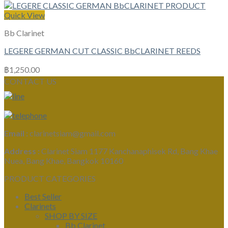
Quick View
Bb Clarinet
LEGERE GERMAN CUT CLASSIC BbCLARINET REEDS
฿
1,250.00
CONTACT US
Email :
clarinetsiam@gmail.com
Address :
Clarinet Siam 1177 Kanchanaphisek Rd, Bang Khae
Nuea, Bang Khae, Bangkok 10160
PRODUCT CATEGORIES
Best Seller
Clarinets
SHOP BY SIZE
Bb Clarinet