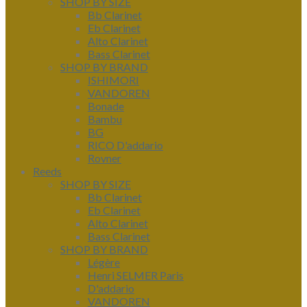
SHOP BY SIZE
Bb Clarinet
Eb Clarinet
Alto Clarinet
Bass Clarinet
SHOP BY BRAND
ISHIMORI
VANDOREN
Bonade
Bambu
BG
RICO D'addario
Rovner
Reeds
SHOP BY SIZE
Bb Clarinet
Eb Clarinet
Alto Clarinet
Bass Clarinet
SHOP BY BRAND
Légère
Henri SELMER Paris
D'addario
VANDOREN