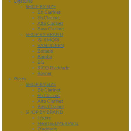
Ligatures
SHOP BY SIZE
Bb Clarinet
Eb Clarinet
Alto Clarinet
Bass Clarinet
SHOP BY BRAND
ISHIMORI
VANDOREN
Bonade
Bambu
BG
RICO D'addario
Rovner
Reeds
SHOP BY SIZE
Bb Clarinet
Eb Clarinet
Alto Clarinet
Bass Clarinet
SHOP BY BRAND
Légère
Henri SELMER Paris
D'addario