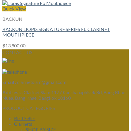
Quick View
BACKUN
BACKUN LIOPIS SIGNATURE SERIES Eb CLARINET
MOUTHPIECE
฿
13,900.00
CONTACT US
Email :
clarinetsiam@gmail.com
Address :
Clarinet Siam 1177 Kanchanaphisek Rd, Bang Khae
Nuea, Bang Khae, Bangkok 10160
PRODUCT CATEGORIES
Best Seller
Clarinets
SHOP BY SIZE