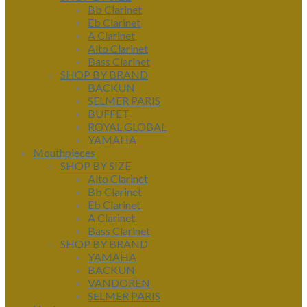
Bb Clarinet
Eb Clarinet
A Clarinet
Alto Clarinet
Bass Clarinet
SHOP BY BRAND
BACKUN
SELMER PARIS
BUFFET
ROYAL GLOBAL
YAMAHA
Mouthpieces
SHOP BY SIZE
Alto Clarinet
Bb Clarinet
Eb Clarinet
A Clarinet
Bass Clarinet
SHOP BY BRAND
YAMAHA
BACKUN
VANDOREN
SELMER PARIS