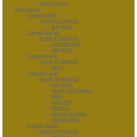
VANDOREN
Accessories
Clarinets Bells
SHOP BY BRAND
BACKUN
Clarinet Barrels
SHOP BY BRAND
SILVERSTEIN
BACKUN
Cleaning Cloth
SHOP BY BRAND
BAM
Clarinets Case
SHOP BY BRAND
BACKUN
MARCUS BONNA
BAM
BROPRO
PROTEC
ROYAL GLOBAL
VANDOREN
Clarinet stands
SHOP BY BRAND
HERCULES