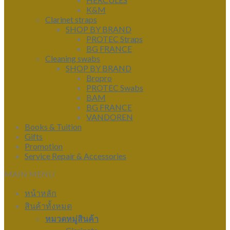
K&M
Clarinet straps
SHOP BY BRAND
PROTEC Straps
BG FRANCE
Cleaning swabs
SHOP BY BRAND
Bropro
PROTEC Swabs
BAM
BG FRANCE
VANDOREN
Books & Tuition
Gifts
Promotion
Service Repair & Accessories
MAIN MENU
หน้าหลัก
สินค้าทั้งหมด
หมวดหมู่สินค้า