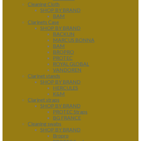
Cleaning Cloth
SHOP BY BRAND
BAM
Clarinets Case
SHOP BY BRAND
BACKUN
MARCUS BONNA
BAM
BROPRO
PROTEC
ROYAL GLOBAL
VANDOREN
Clarinet stands
SHOP BY BRAND
HERCULES
K&M
Clarinet straps
SHOP BY BRAND
PROTEC Straps
BG FRANCE
Cleaning swabs
SHOP BY BRAND
Bropro