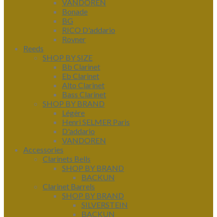
VANDOREN
Bonade
BG
RICO D'addario
Rovner
Reeds
SHOP BY SIZE
Bb Clarinet
Eb Clarinet
Alto Clarinet
Bass Clarinet
SHOP BY BRAND
Légère
Henri SELMER Paris
D'addario
VANDOREN
Accessories
Clarinets Bells
SHOP BY BRAND
BACKUN
Clarinet Barrels
SHOP BY BRAND
SILVERSTEIN
BACKUN