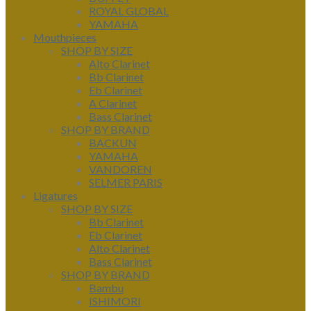
ROYAL GLOBAL
YAMAHA
Mouthpieces
SHOP BY SIZE
Alto Clarinet
Bb Clarinet
Eb Clarinet
A Clarinet
Bass Clarinet
SHOP BY BRAND
BACKUN
YAMAHA
VANDOREN
SELMER PARIS
Ligatures
SHOP BY SIZE
Bb Clarinet
Eb Clarinet
Alto Clarinet
Bass Clarinet
SHOP BY BRAND
Bambu
ISHIMORI