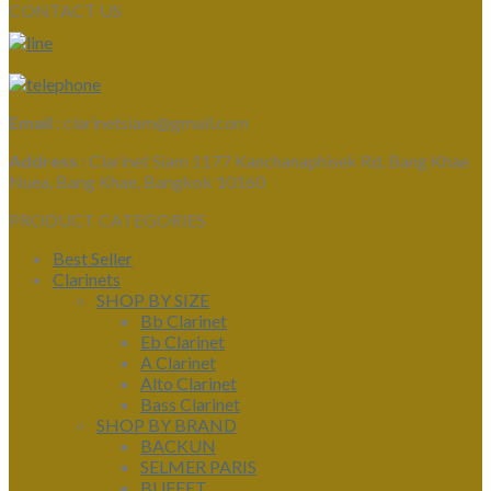
CONTACT US
Email :
clarinetsiam@gmail.com
Address :
Clarinet Siam 1177 Kanchanaphisek Rd, Bang Khae
Nuea, Bang Khae, Bangkok 10160
PRODUCT CATEGORIES
Best Seller
Clarinets
SHOP BY SIZE
Bb Clarinet
Eb Clarinet
A Clarinet
Alto Clarinet
Bass Clarinet
SHOP BY BRAND
BACKUN
SELMER PARIS
BUFFET