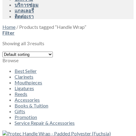
บริการซ่อม
แกลเลอรี่
ติดต่อเรา
Home
/
Products tagged “Handle Wrap”
Filter
Showing all 3 results
Browse
Best Seller
Clarinets
Mouthpieces
Ligatures
Reeds
Accessories
Books & Tuition
Gifts
Promotion
Service Repair & Accessories