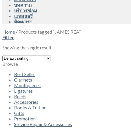
บทความ
บริการซ่อม
แกลเลอรี่
ติดต่อเรา
Home
/
Products tagged “JAMES REA”
Filter
Showing the single result
Browse
Best Seller
Clarinets
Mouthpieces
Ligatures
Reeds
Accessories
Books & Tuition
Gifts
Promotion
Service Repair & Accessories