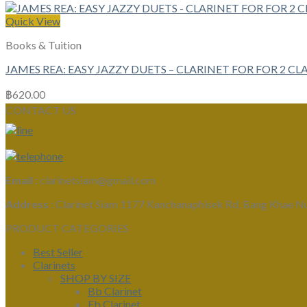
Quick View
Books & Tuition
JAMES REA: EASY JAZZY DUETS – CLARINET FOR FOR 2 CL
฿
620.00
CONTACT US
Email :
clarinetsiam@gmail.com
Address :
Clarinet Siam 1177 Kanchanaphisek Rd, Bang Khae N
PRODUCT CATEGORIES
Best Seller
Clarinets
SHOP BY SIZE
Bb Clarinet
Eb Clarinet