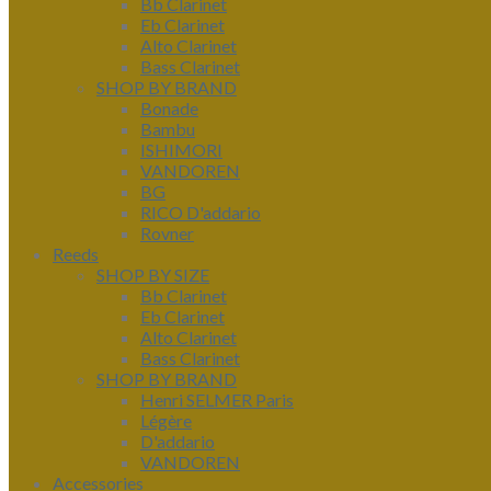
Bb Clarinet
Eb Clarinet
Alto Clarinet
Bass Clarinet
SHOP BY BRAND
Bonade
Bambu
ISHIMORI
VANDOREN
BG
RICO D'addario
Rovner
Reeds
SHOP BY SIZE
Bb Clarinet
Eb Clarinet
Alto Clarinet
Bass Clarinet
SHOP BY BRAND
Henri SELMER Paris
Légère
D'addario
VANDOREN
Accessories