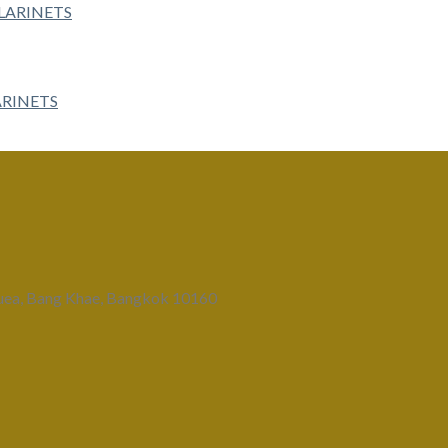
ARINETS
uea, Bang Khae, Bangkok 10160