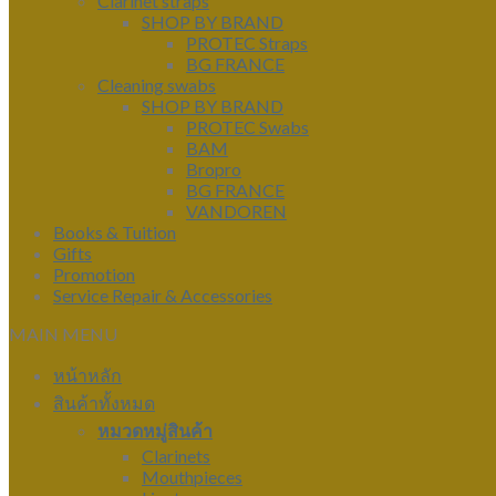
Clarinet straps
SHOP BY BRAND
PROTEC Straps
BG FRANCE
Cleaning swabs
SHOP BY BRAND
PROTEC Swabs
BAM
Bropro
BG FRANCE
VANDOREN
Books & Tuition
Gifts
Promotion
Service Repair & Accessories
MAIN MENU
หน้าหลัก
สินค้าทั้งหมด
หมวดหมู่สินค้า
Clarinets
Mouthpieces