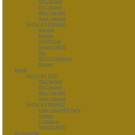
Bb Clarinet
Eb Clarinet
Alto Clarinet
Bass Clarinet
SHOP BY BRAND
Bonade
Bambu
ISHIMORI
VANDOREN
BG
RICO D'addario
Rovner
Reeds
SHOP BY SIZE
Bb Clarinet
Eb Clarinet
Alto Clarinet
Bass Clarinet
SHOP BY BRAND
Henri SELMER Paris
Légère
D'addario
VANDOREN
Accessories