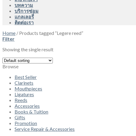
บทความ
บริการซ่อม
แกลเลอรี่
ติดต่อเรา
Home
/
Products tagged “Legere reed”
Filter
Showing the single result
Browse
Best Seller
Clarinets
Mouthpieces
Ligatures
Reeds
Accessories
Books & Tuition
Gifts
Promotion
Service Repair & Accessories