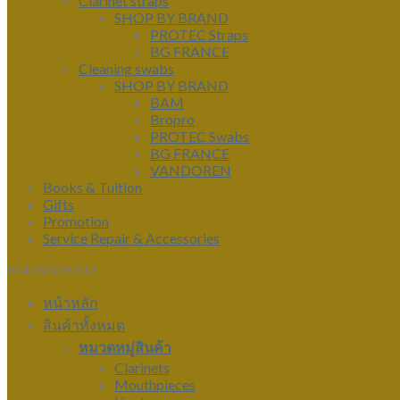
Clarinet straps
SHOP BY BRAND
PROTEC Straps
BG FRANCE
Cleaning swabs
SHOP BY BRAND
BAM
Bropro
PROTEC Swabs
BG FRANCE
VANDOREN
Books & Tuition
Gifts
Promotion
Service Repair & Accessories
MAIN MENU
หน้าหลัก
สินค้าทั้งหมด
หมวดหมู่สินค้า
Clarinets
Mouthpieces