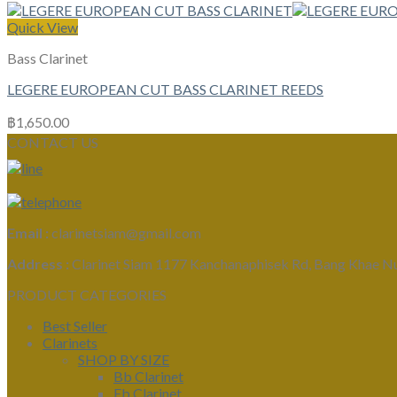
Quick View
Bass Clarinet
LEGERE EUROPEAN CUT BASS CLARINET REEDS
฿
1,650.00
CONTACT US
Email :
clarinetsiam@gmail.com
Address :
Clarinet Siam 1177 Kanchanaphisek Rd, Bang Khae N
PRODUCT CATEGORIES
Best Seller
Clarinets
SHOP BY SIZE
Bb Clarinet
Eb Clarinet