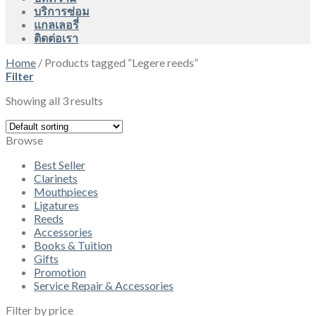
บริการซ่อม
แกลเลอรี่
ติดต่อเรา
Home
/
Products tagged “Legere reeds”
Filter
Showing all 3 results
Browse
Best Seller
Clarinets
Mouthpieces
Ligatures
Reeds
Accessories
Books & Tuition
Gifts
Promotion
Service Repair & Accessories
Filter by price