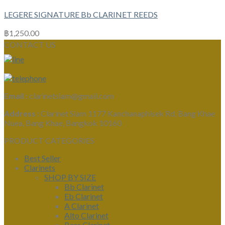
LEGERE SIGNATURE Bb CLARINET REEDS
฿
1,250.00
CONTACT US
Email :
clarinetsiam@gmail.com
Address :
Clarinet Siam 1177 Kanchanaphisek Rd, Bang Khae
Nuea, Bang Khae, Bangkok 10160
PRODUCT CATEGORIES
Best Seller
Clarinets
SHOP BY SIZE
Bb Clarinet
Eb Clarinet
A Clarinet
Alto Clarinet
Bass Clarinet