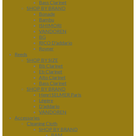
Bass Clarinet
SHOP BY BRAND
Bonade
Bambu
ISHIMORI
VANDOREN
BG
RICO D'addario
Rovner
Reeds
SHOP BY SIZE
Bb Clarinet
Eb Clarinet
Alto Clarinet
Bass Clarinet
SHOP BY BRAND
Henri SELMER Paris
Légère
D'addario
VANDOREN
Accessories
Cleaning Cloth
SHOP BY BRAND
BAM