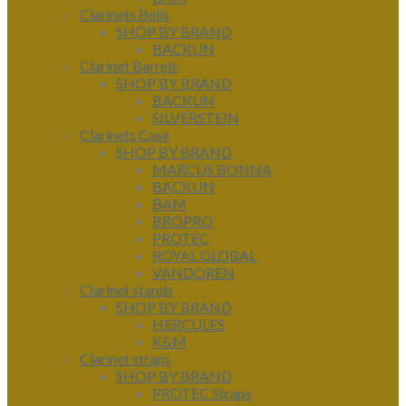
Clarinets Bells
SHOP BY BRAND
BACKUN
Clarinet Barrels
SHOP BY BRAND
BACKUN
SILVERSTEIN
Clarinets Case
SHOP BY BRAND
MARCUS BONNA
BACKUN
BAM
BROPRO
PROTEC
ROYAL GLOBAL
VANDOREN
Clarinet stands
SHOP BY BRAND
HERCULES
K&M
Clarinet straps
SHOP BY BRAND
PROTEC Straps