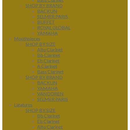
SHOP BY BRAND
BACKUN
SELMER PARIS
BUFFET
ROYAL GLOBAL
YAMAHA
Mouthpieces
SHOP BY SIZE
Alto Clarinet
Bb Clarinet
Eb Clarinet
A Clarinet
Bass Clarinet
SHOP BY BRAND
BACKUN
YAMAHA
VANDOREN
SELMER PARIS
Ligatures
SHOP BY SIZE
Bb Clarinet
Eb Clarinet
Alto Clarinet