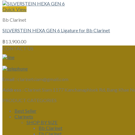
Quick View
Bb Clarinet
SILVERSTEIN HEXA GEN 6 Ligature for Bb Clarinet
฿
13,900.00
CONTACT US
Email :
clarinetsiam@gmail.com
Address :
Clarinet Siam 1177 Kanchanaphisek Rd, Bang Khae N
PRODUCT CATEGORIES
Best Seller
Clarinets
SHOP BY SIZE
Bb Clarinet
Eb Clarinet