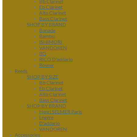
Bb Clarinet
Eb Clarinet
Alto Clarinet
Bass Clarinet
SHOP BY BRAND
Bonade
Bambu
ISHIMORI
VANDOREN
BG
RICO D'addario
Rovner
Reeds
SHOP BY SIZE
Bb Clarinet
Eb Clarinet
Alto Clarinet
Bass Clarinet
SHOP BY BRAND
Henri SELMER Paris
Légère
D'addario
VANDOREN
Accessories