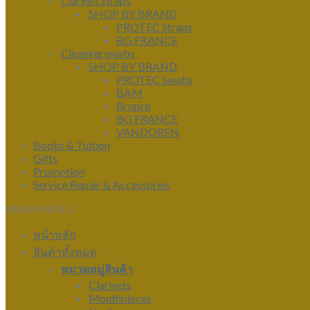
Clarinet straps
SHOP BY BRAND
PROTEC Straps
BG FRANCE
Cleaning swabs
SHOP BY BRAND
PROTEC Swabs
BAM
Bropro
BG FRANCE
VANDOREN
Books & Tuition
Gifts
Promotion
Service Repair & Accessories
MAIN MENU
หน้าหลัก
สินค้าทั้งหมด
หมวดหมู่สินค้า
Clarinets
Mouthpieces