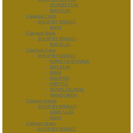
SILVERSTEIN
BACKUN
Cleaning Cloth
SHOP BY BRAND
BAM
Clarinets Bells
SHOP BY BRAND
BACKUN
Clarinets Case
SHOP BY BRAND
MARCUS BONNA
BACKUN
BAM
BROPRO
PROTEC
ROYAL GLOBAL
VANDOREN
Clarinet stands
SHOP BY BRAND
HERCULES
K&M
Clarinet straps
SHOP BY BRAND