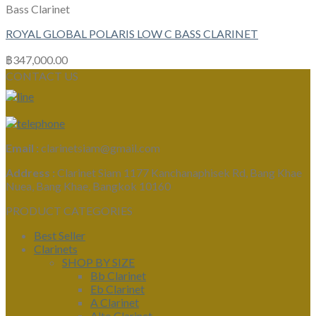
Bass Clarinet
ROYAL GLOBAL POLARIS LOW C BASS CLARINET
฿
347,000.00
CONTACT US
Email :
clarinetsiam@gmail.com
Address :
Clarinet Siam 1177 Kanchanaphisek Rd, Bang Khae
Nuea, Bang Khae, Bangkok 10160
PRODUCT CATEGORIES
Best Seller
Clarinets
SHOP BY SIZE
Bb Clarinet
Eb Clarinet
A Clarinet
Alto Clarinet