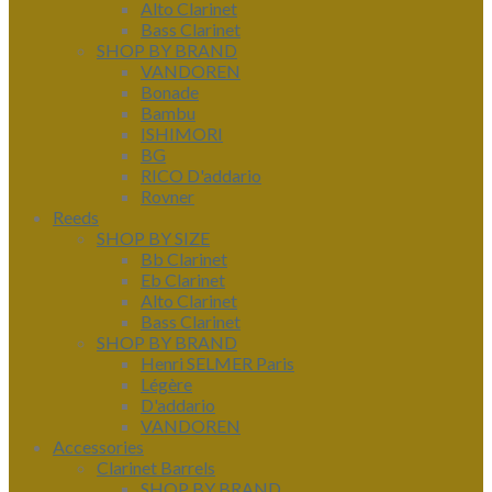
Alto Clarinet
Bass Clarinet
SHOP BY BRAND
VANDOREN
Bonade
Bambu
ISHIMORI
BG
RICO D'addario
Rovner
Reeds
SHOP BY SIZE
Bb Clarinet
Eb Clarinet
Alto Clarinet
Bass Clarinet
SHOP BY BRAND
Henri SELMER Paris
Légère
D'addario
VANDOREN
Accessories
Clarinet Barrels
SHOP BY BRAND