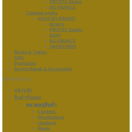
PROTEC Straps
BG FRANCE
Cleaning swabs
SHOP BY BRAND
Bropro
PROTEC Swabs
BAM
BG FRANCE
VANDOREN
Books & Tuition
Gifts
Promotion
Service Repair & Accessories
MAIN MENU
หน้าหลัก
สินค้าทั้งหมด
หมวดหมู่สินค้า
Clarinets
Mouthpieces
Ligatures
Reeds