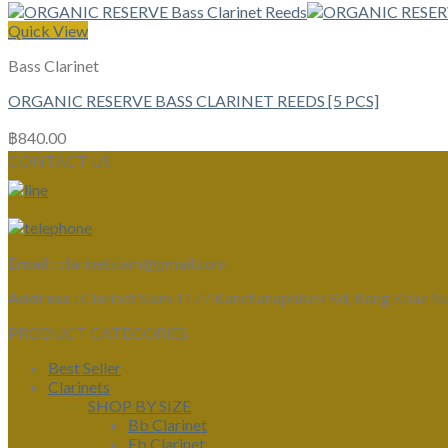
Quick View
Bass Clarinet
ORGANIC RESERVE BASS CLARINET REEDS [5 PCS]
฿
840.00
CONTACT US
Email :
clarinetsiam@gmail.com
Address :
Clarinet Siam 1177 Kanchanaphisek Rd, Bang Khae N
PRODUCT CATEGORIES
Best Seller
Clarinets
SHOP BY SIZE
Bb Clarinet
Eb Clarinet