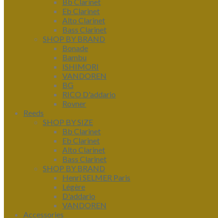
Bb Clarinet
Eb Clarinet
Alto Clarinet
Bass Clarinet
SHOP BY BRAND
Bonade
Bambu
ISHIMORI
VANDOREN
BG
RICO D'addario
Rovner
Reeds
SHOP BY SIZE
Bb Clarinet
Eb Clarinet
Alto Clarinet
Bass Clarinet
SHOP BY BRAND
Henri SELMER Paris
Légère
D'addario
VANDOREN
Accessories