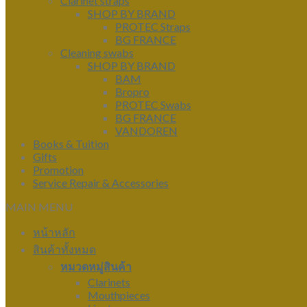
Clarinet straps
SHOP BY BRAND
PROTEC Straps
BG FRANCE
Cleaning swabs
SHOP BY BRAND
BAM
Bropro
PROTEC Swabs
BG FRANCE
VANDOREN
Books & Tuition
Gifts
Promotion
Service Repair & Accessories
MAIN MENU
หน้าหลัก
สินค้าทั้งหมด
หมวดหมู่สินค้า
Clarinets
Mouthpieces