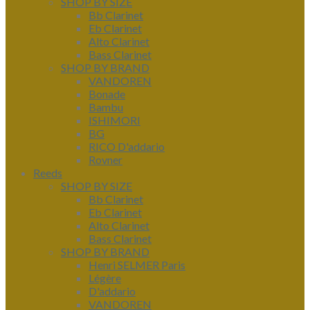
SHOP BY SIZE
Bb Clarinet
Eb Clarinet
Alto Clarinet
Bass Clarinet
SHOP BY BRAND
VANDOREN
Bonade
Bambu
ISHIMORI
BG
RICO D'addario
Rovner
Reeds
SHOP BY SIZE
Bb Clarinet
Eb Clarinet
Alto Clarinet
Bass Clarinet
SHOP BY BRAND
Henri SELMER Paris
Légère
D'addario
VANDOREN