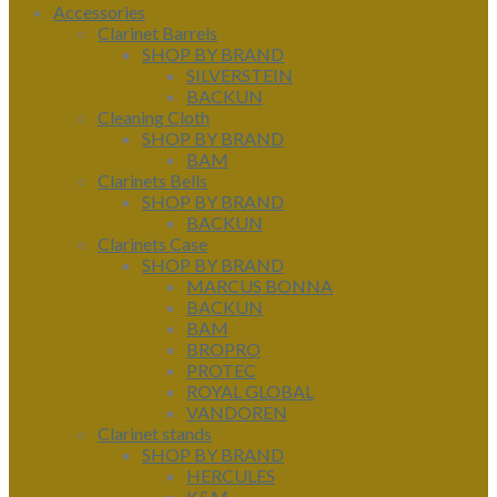
Accessories
Clarinet Barrels
SHOP BY BRAND
SILVERSTEIN
BACKUN
Cleaning Cloth
SHOP BY BRAND
BAM
Clarinets Bells
SHOP BY BRAND
BACKUN
Clarinets Case
SHOP BY BRAND
MARCUS BONNA
BACKUN
BAM
BROPRO
PROTEC
ROYAL GLOBAL
VANDOREN
Clarinet stands
SHOP BY BRAND
HERCULES
K&M