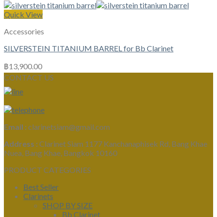
Quick View
Accessories
SILVERSTEIN TITANIUM BARREL for Bb Clarinet
฿
13,900.00
CONTACT US
Email :
clarinetsiam@gmail.com
Address :
Clarinet Siam 1177 Kanchanaphisek Rd, Bang Khae
Nuea, Bang Khae, Bangkok 10160
PRODUCT CATEGORIES
Best Seller
Clarinets
SHOP BY SIZE
Bb Clarinet