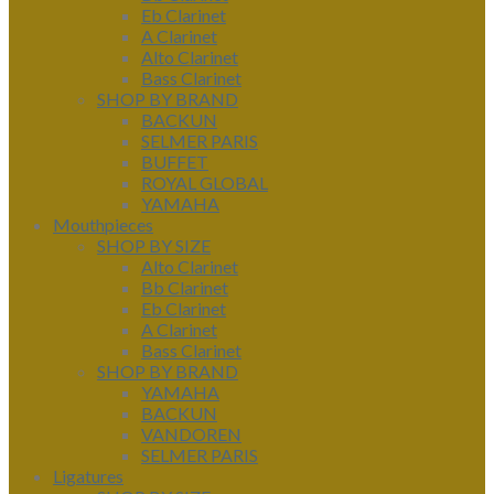
Eb Clarinet
A Clarinet
Alto Clarinet
Bass Clarinet
SHOP BY BRAND
BACKUN
SELMER PARIS
BUFFET
ROYAL GLOBAL
YAMAHA
Mouthpieces
SHOP BY SIZE
Alto Clarinet
Bb Clarinet
Eb Clarinet
A Clarinet
Bass Clarinet
SHOP BY BRAND
YAMAHA
BACKUN
VANDOREN
SELMER PARIS
Ligatures