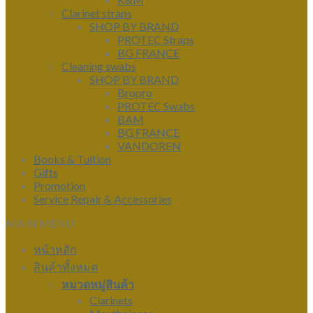
Clarinet straps
SHOP BY BRAND
PROTEC Straps
BG FRANCE
Cleaning swabs
SHOP BY BRAND
Bropro
PROTEC Swabs
BAM
BG FRANCE
VANDOREN
Books & Tuition
Gifts
Promotion
Service Repair & Accessories
MAIN MENU
หน้าหลัก
สินค้าทั้งหมด
หมวดหมู่สินค้า
Clarinets