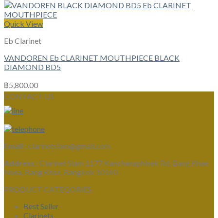
Quick View
Eb Clarinet
VANDOREN Eb CLARINET MOUTHPIECE BLACK
DIAMOND BD5
฿
5,800.00
CONTACT US
Email :
clarinetsiam@gmail.com
Address :
Clarinet Siam 1177 Kanchanaphisek Rd, Bang Khae
Nuea, Bang Khae, Bangkok 10160
PRODUCT CATEGORIES
Best Seller
Clarinets