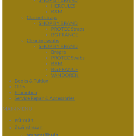
HERCULES
K&M
Clarinet straps
SHOP BY BRAND
PROTEC Straps
BG FRANCE
Cleaning swabs
SHOP BY BRAND
Bropro
PROTEC Swabs
BAM
BG FRANCE
VANDOREN
Books & Tuition
Gifts
Promotion
Service Repair & Accessories
MAIN MENU
หน้าหลัก
สินค้าทั้งหมด
หมวดหมู่สินค้า