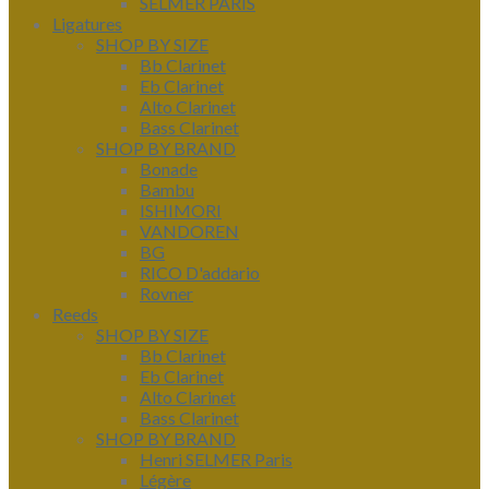
SELMER PARIS
Ligatures
SHOP BY SIZE
Bb Clarinet
Eb Clarinet
Alto Clarinet
Bass Clarinet
SHOP BY BRAND
Bonade
Bambu
ISHIMORI
VANDOREN
BG
RICO D'addario
Rovner
Reeds
SHOP BY SIZE
Bb Clarinet
Eb Clarinet
Alto Clarinet
Bass Clarinet
SHOP BY BRAND
Henri SELMER Paris
Légère