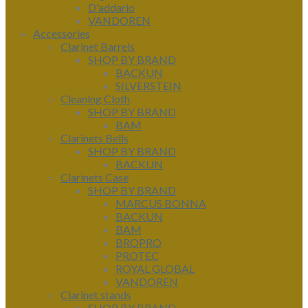
D'addario
VANDOREN
Accessories
Clarinet Barrels
SHOP BY BRAND
BACKUN
SILVERSTEIN
Cleaning Cloth
SHOP BY BRAND
BAM
Clarinets Bells
SHOP BY BRAND
BACKUN
Clarinets Case
SHOP BY BRAND
MARCUS BONNA
BACKUN
BAM
BROPRO
PROTEC
ROYAL GLOBAL
VANDOREN
Clarinet stands
SHOP BY BRAND