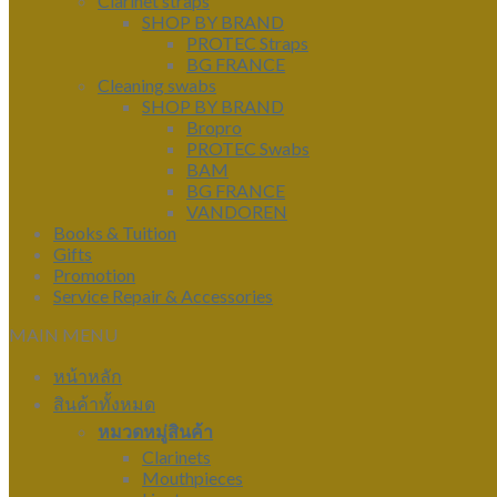
Clarinet straps
SHOP BY BRAND
PROTEC Straps
BG FRANCE
Cleaning swabs
SHOP BY BRAND
Bropro
PROTEC Swabs
BAM
BG FRANCE
VANDOREN
Books & Tuition
Gifts
Promotion
Service Repair & Accessories
MAIN MENU
หน้าหลัก
สินค้าทั้งหมด
หมวดหมู่สินค้า
Clarinets
Mouthpieces