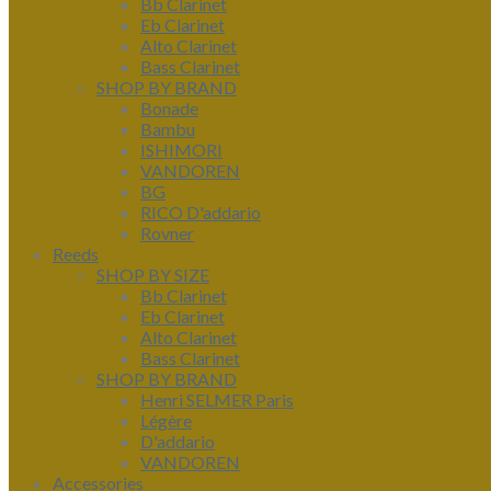
Bb Clarinet
Eb Clarinet
Alto Clarinet
Bass Clarinet
SHOP BY BRAND
Bonade
Bambu
ISHIMORI
VANDOREN
BG
RICO D'addario
Rovner
Reeds
SHOP BY SIZE
Bb Clarinet
Eb Clarinet
Alto Clarinet
Bass Clarinet
SHOP BY BRAND
Henri SELMER Paris
Légère
D'addario
VANDOREN
Accessories