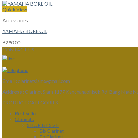
Quick View
Accessories
YAMAHA BORE OIL
฿
290.00
CONTACT US
Email :
clarinetsiam@gmail.com
Address :
Clarinet Siam 1177 Kanchanaphisek Rd, Bang Khae N
PRODUCT CATEGORIES
Best Seller
Clarinets
SHOP BY SIZE
Bb Clarinet
Eb Clarinet