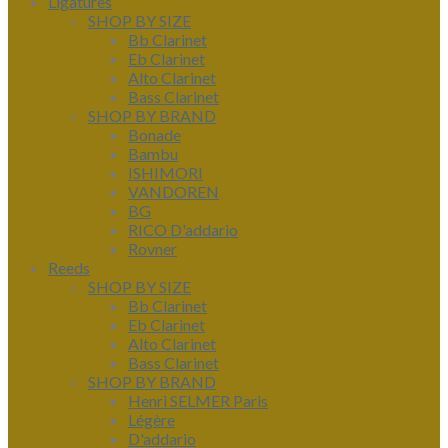
Ligatures
SHOP BY SIZE
Bb Clarinet
Eb Clarinet
Alto Clarinet
Bass Clarinet
SHOP BY BRAND
Bonade
Bambu
ISHIMORI
VANDOREN
BG
RICO D'addario
Rovner
Reeds
SHOP BY SIZE
Bb Clarinet
Eb Clarinet
Alto Clarinet
Bass Clarinet
SHOP BY BRAND
Henri SELMER Paris
Légère
D'addario