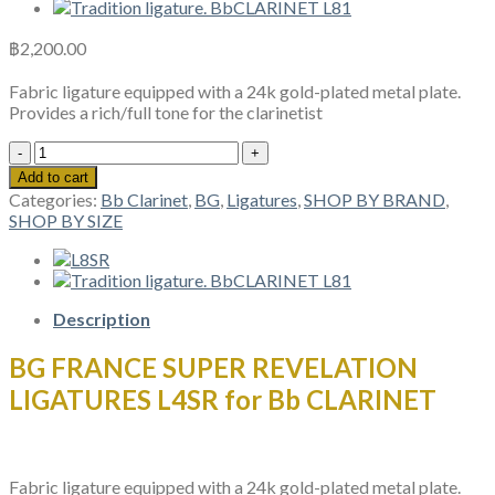
฿
2,200.00
Fabric ligature equipped with a 24k gold-plated metal plate.
Provides a rich/full tone for the clarinetist
BG
FRANCE
Add to cart
SUPER
Categories:
Bb Clarinet
,
BG
,
Ligatures
,
SHOP BY BRAND
,
REVELATION
SHOP BY SIZE
LIGATURES
L4SR
Bb
CLARINET
quantity
Description
BG FRANCE SUPER REVELATION
LIGATURES L4SR for Bb CLARINET
Fabric ligature equipped with a 24k gold-plated metal plate.