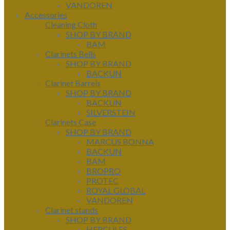
VANDOREN
Accessories
Cleaning Cloth
SHOP BY BRAND
BAM
Clarinets Bells
SHOP BY BRAND
BACKUN
Clarinet Barrels
SHOP BY BRAND
BACKUN
SILVERSTEIN
Clarinets Case
SHOP BY BRAND
MARCUS BONNA
BACKUN
BAM
BROPRO
PROTEC
ROYAL GLOBAL
VANDOREN
Clarinet stands
SHOP BY BRAND
HERCULES