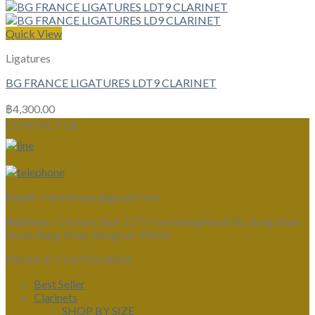
Quick View
Ligatures
BG FRANCE LIGATURES LDT9 CLARINET
฿
4,300.00
CONTACT US
Email :
clarinetsiam@gmail.com
Address :
Clarinet Siam 1177 Kanchanaphisek Rd, Bang Khae
Nuea, Bang Khae, Bangkok 10160
PRODUCT CATEGORIES
Best Seller
Clarinets
SHOP BY SIZE