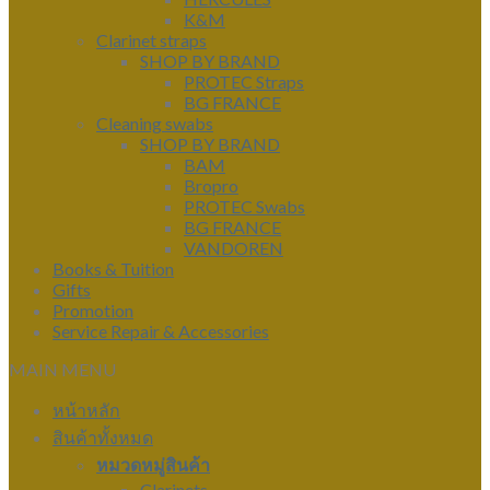
K&M
Clarinet straps
SHOP BY BRAND
PROTEC Straps
BG FRANCE
Cleaning swabs
SHOP BY BRAND
BAM
Bropro
PROTEC Swabs
BG FRANCE
VANDOREN
Books & Tuition
Gifts
Promotion
Service Repair & Accessories
MAIN MENU
หน้าหลัก
สินค้าทั้งหมด
หมวดหมู่สินค้า
Clarinets