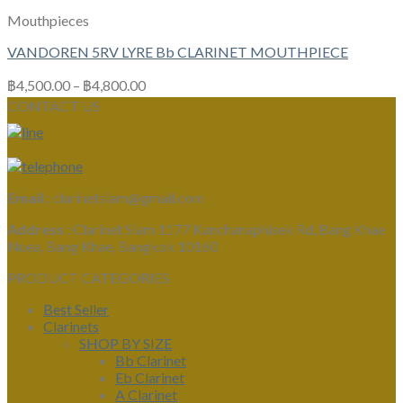
Mouthpieces
VANDOREN 5RV LYRE Bb CLARINET MOUTHPIECE
฿
4,500.00
–
฿
4,800.00
CONTACT US
Email :
clarinetsiam@gmail.com
Address :
Clarinet Siam 1177 Kanchanaphisek Rd, Bang Khae
Nuea, Bang Khae, Bangkok 10160
PRODUCT CATEGORIES
Best Seller
Clarinets
SHOP BY SIZE
Bb Clarinet
Eb Clarinet
A Clarinet