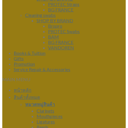
PROTEC Straps
BG FRANCE
Cleaning swabs
SHOP BY BRAND
Bropro
PROTEC Swabs
BAM
BG FRANCE
VANDOREN
Books & Tuition
Gifts
Promotion
Service Repair & Accessories
MAIN MENU
หน้าหลัก
สินค้าทั้งหมด
หมวดหมู่สินค้า
Clarinets
Mouthpieces
Ligatures
Reeds