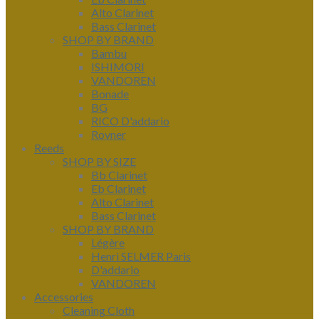
Alto Clarinet
Bass Clarinet
SHOP BY BRAND
Bambu
ISHIMORI
VANDOREN
Bonade
BG
RICO D'addario
Rovner
Reeds
SHOP BY SIZE
Bb Clarinet
Eb Clarinet
Alto Clarinet
Bass Clarinet
SHOP BY BRAND
Légère
Henri SELMER Paris
D'addario
VANDOREN
Accessories
Cleaning Cloth