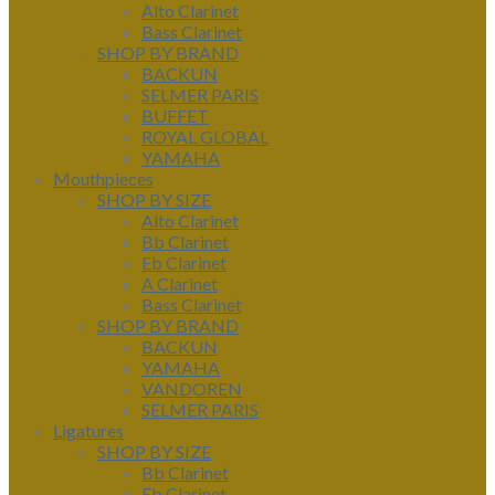
Alto Clarinet
Bass Clarinet
SHOP BY BRAND
BACKUN
SELMER PARIS
BUFFET
ROYAL GLOBAL
YAMAHA
Mouthpieces
SHOP BY SIZE
Alto Clarinet
Bb Clarinet
Eb Clarinet
A Clarinet
Bass Clarinet
SHOP BY BRAND
BACKUN
YAMAHA
VANDOREN
SELMER PARIS
Ligatures
SHOP BY SIZE
Bb Clarinet
Eb Clarinet