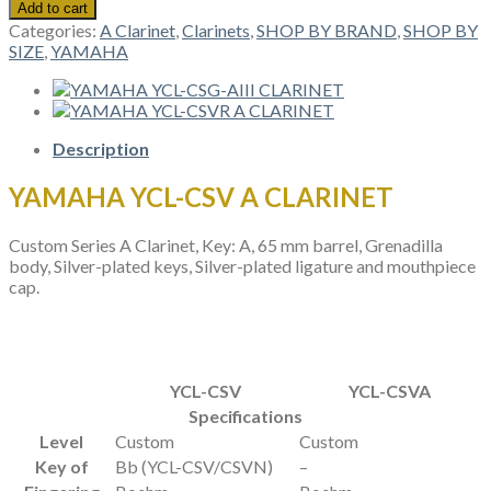
YCL-
Add to cart
CSV
Categories:
A Clarinet
,
Clarinets
,
SHOP BY BRAND
,
SHOP BY
A
SIZE
,
YAMAHA
CLARINET
quantity
Description
YAMAHA YCL-CSV A CLARINET
Custom Series A Clarinet, Key: A, 65 mm barrel, Grenadilla
body, Silver-plated keys, Silver-plated ligature and mouthpiece
cap.
YCL-CSV
YCL-CSVA
Specifications
Level
Custom
Custom
Key of
Bb (YCL-CSV/CSVN)
–