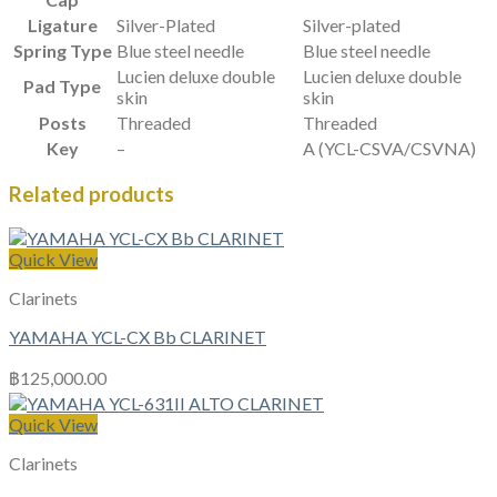
Ligature
Silver-Plated
Silver-plated
Spring Type
Blue steel needle
Blue steel needle
Lucien deluxe double
Lucien deluxe double
Pad Type
skin
skin
Posts
Threaded
Threaded
Key
–
A (YCL-CSVA/CSVNA)
Related products
Quick View
Clarinets
YAMAHA YCL-CX Bb CLARINET
฿
125,000.00
Quick View
Clarinets