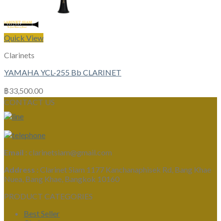
Quick View
Clarinets
YAMAHA YCL-255 Bb CLARINET
฿
33,500.00
CONTACT US
Email :
clarinetsiam@gmail.com
Address :
Clarinet Siam 1177 Kanchanaphisek Rd, Bang Khae
Nuea, Bang Khae, Bangkok 10160
PRODUCT CATEGORIES
Best Seller