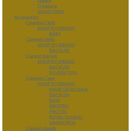
Légère
D'addario
VANDOREN
Accessories
Cleaning Cloth
SHOP BY BRAND
BAM
Clarinets Bells
SHOP BY BRAND
BACKUN
Clarinet Barrels
SHOP BY BRAND
BACKUN
SILVERSTEIN
Clarinets Case
SHOP BY BRAND
MARCUS BONNA
BACKUN
BAM
BROPRO
PROTEC
ROYAL GLOBAL
VANDOREN
Clarinet stands