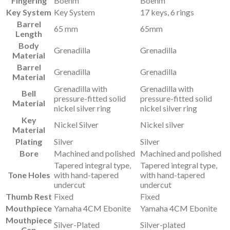
Fingering
Boehm
Boehm
Key System
Key System
17 keys, 6 rings
Barrel
65 mm
65mm
Length
Body
Grenadilla
Grenadilla
Material
Barrel
Grenadilla
Grenadilla
Material
Grenadilla with
Grenadilla with
Bell
pressure-fitted solid
pressure-fitted solid
Material
nickel silver ring
nickel silver ring
Key
Nickel Silver
Nickel silver
Material
Plating
Silver
Silver
Bore
Machined and polished
Machined and polished
Tapered integral type,
Tapered integral type,
Tone Holes
with hand-tapered
with hand-tapered
undercut
undercut
Thumb Rest
Fixed
Fixed
Mouthpiece
Yamaha 4CM Ebonite
Yamaha 4CM Ebonite
Mouthpiece
Silver-Plated
Silver-plated
Cap