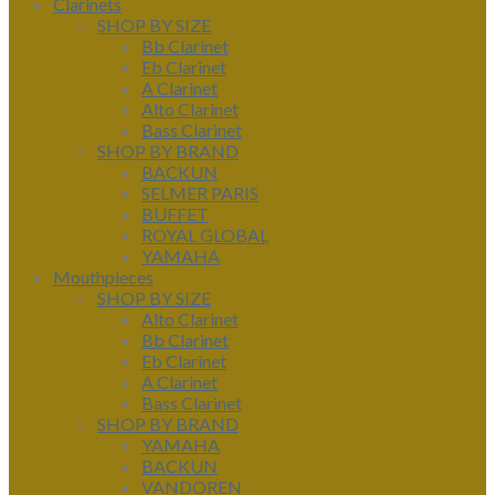
Clarinets
SHOP BY SIZE
Bb Clarinet
Eb Clarinet
A Clarinet
Alto Clarinet
Bass Clarinet
SHOP BY BRAND
BACKUN
SELMER PARIS
BUFFET
ROYAL GLOBAL
YAMAHA
Mouthpieces
SHOP BY SIZE
Alto Clarinet
Bb Clarinet
Eb Clarinet
A Clarinet
Bass Clarinet
SHOP BY BRAND
YAMAHA
BACKUN
VANDOREN