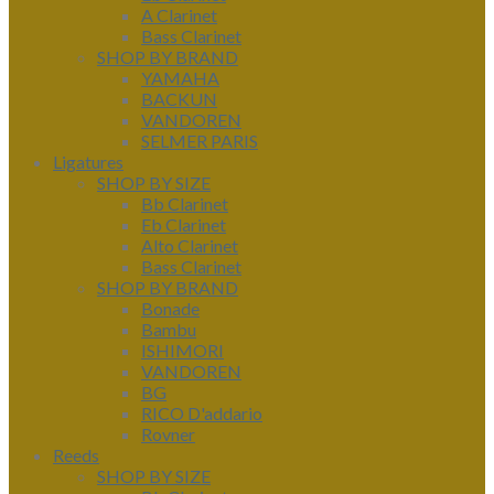
A Clarinet
Bass Clarinet
SHOP BY BRAND
YAMAHA
BACKUN
VANDOREN
SELMER PARIS
Ligatures
SHOP BY SIZE
Bb Clarinet
Eb Clarinet
Alto Clarinet
Bass Clarinet
SHOP BY BRAND
Bonade
Bambu
ISHIMORI
VANDOREN
BG
RICO D'addario
Rovner
Reeds
SHOP BY SIZE