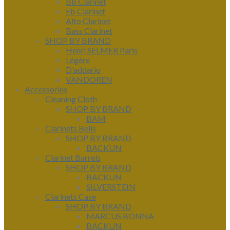
Bb Clarinet
Eb Clarinet
Alto Clarinet
Bass Clarinet
SHOP BY BRAND
Henri SELMER Paris
Légère
D'addario
VANDOREN
Accessories
Cleaning Cloth
SHOP BY BRAND
BAM
Clarinets Bells
SHOP BY BRAND
BACKUN
Clarinet Barrels
SHOP BY BRAND
BACKUN
SILVERSTEIN
Clarinets Case
SHOP BY BRAND
MARCUS BONNA
BACKUN