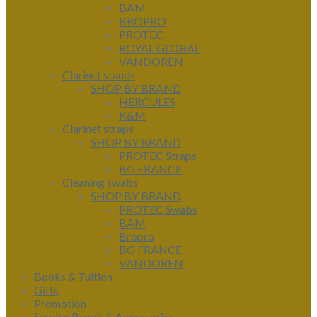
BAM
BROPRO
PROTEC
ROYAL GLOBAL
VANDOREN
Clarinet stands
SHOP BY BRAND
HERCULES
K&M
Clarinet straps
SHOP BY BRAND
PROTEC Straps
BG FRANCE
Cleaning swabs
SHOP BY BRAND
PROTEC Swabs
BAM
Bropro
BG FRANCE
VANDOREN
Books & Tuition
Gifts
Promotion
Service Repair & Accessories