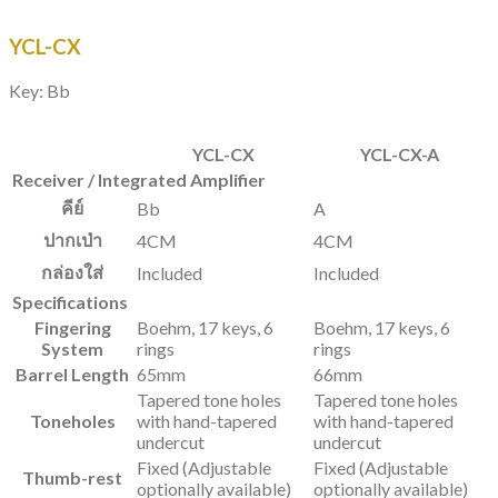
YCL-CX
Key: Bb
YCL-CX
YCL-CX-A
Receiver / Integrated Amplifier
คีย์
Bb
A
ปากเป่า
4CM
4CM
กล่องใส่
Included
Included
Specifications
Fingering
Boehm, 17 keys, 6
Boehm, 17 keys, 6
System
rings
rings
Barrel Length
65mm
66mm
Tapered tone holes
Tapered tone holes
Toneholes
with hand-tapered
with hand-tapered
undercut
undercut
Fixed (Adjustable
Fixed (Adjustable
Thumb-rest
optionally available)
optionally available)