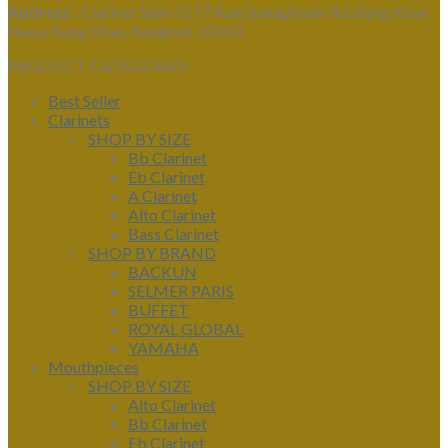
Address :
Clarinet Siam 1177 Kanchanaphisek Rd, Bang Khae
Nuea, Bang Khae, Bangkok 10160
PRODUCT CATEGORIES
Best Seller
Clarinets
SHOP BY SIZE
Bb Clarinet
Eb Clarinet
A Clarinet
Alto Clarinet
Bass Clarinet
SHOP BY BRAND
BACKUN
SELMER PARIS
BUFFET
ROYAL GLOBAL
YAMAHA
Mouthpieces
SHOP BY SIZE
Alto Clarinet
Bb Clarinet
Eb Clarinet