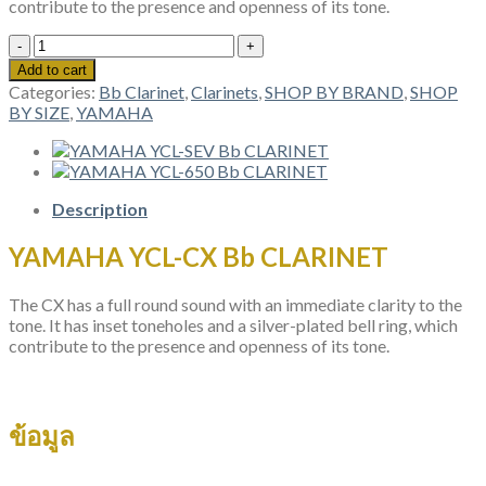
contribute to the presence and openness of its tone.
YAMAHA
YCL-
Add to cart
CX
Categories:
Bb Clarinet
,
Clarinets
,
SHOP BY BRAND
,
SHOP
Bb
BY SIZE
,
YAMAHA
CLARINET
quantity
Description
YAMAHA YCL-CX Bb CLARINET
The CX has a full round sound with an immediate clarity to the
tone. It has inset toneholes and a silver-plated bell ring, which
contribute to the presence and openness of its tone.
ข้อมูล