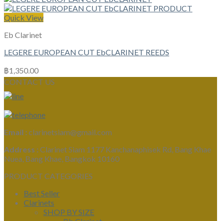
Quick View
Eb Clarinet
LEGERE EUROPEAN CUT EbCLARINET REEDS
฿
1,350.00
CONTACT US
Email :
clarinetsiam@gmail.com
Address :
Clarinet Siam 1177 Kanchanaphisek Rd, Bang Khae
Nuea, Bang Khae, Bangkok 10160
PRODUCT CATEGORIES
Best Seller
Clarinets
SHOP BY SIZE