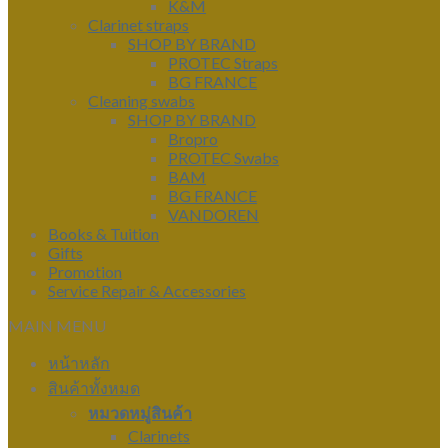
K&M
Clarinet straps
SHOP BY BRAND
PROTEC Straps
BG FRANCE
Cleaning swabs
SHOP BY BRAND
Bropro
PROTEC Swabs
BAM
BG FRANCE
VANDOREN
Books & Tuition
Gifts
Promotion
Service Repair & Accessories
MAIN MENU
หน้าหลัก
สินค้าทั้งหมด
หมวดหมู่สินค้า
Clarinets