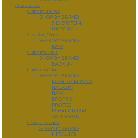
Accessories
Clarinet Barrels
SHOP BY BRAND
SILVERSTEIN
BACKUN
Cleaning Cloth
SHOP BY BRAND
BAM
Clarinets Bells
SHOP BY BRAND
BACKUN
Clarinets Case
SHOP BY BRAND
MARCUS BONNA
BACKUN
BAM
BROPRO
PROTEC
ROYAL GLOBAL
VANDOREN
Clarinet stands
SHOP BY BRAND
HERCULES