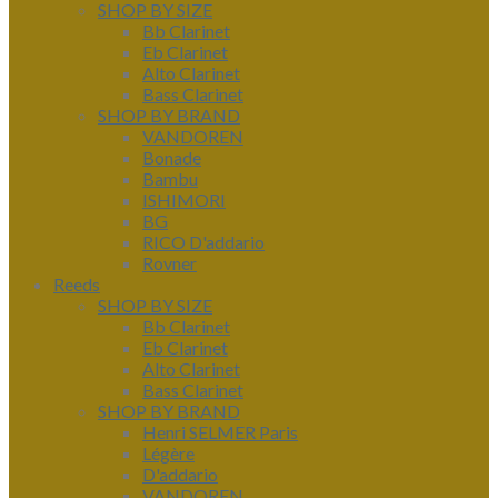
SHOP BY SIZE
Bb Clarinet
Eb Clarinet
Alto Clarinet
Bass Clarinet
SHOP BY BRAND
VANDOREN
Bonade
Bambu
ISHIMORI
BG
RICO D'addario
Rovner
Reeds
SHOP BY SIZE
Bb Clarinet
Eb Clarinet
Alto Clarinet
Bass Clarinet
SHOP BY BRAND
Henri SELMER Paris
Légère
D'addario
VANDOREN