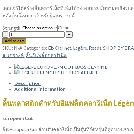
เลอแจร์ได้สร้างลิ้นคลาริเน็ตที่เล่นได้อย่างสบาย มีความสเถียรและ
หลัง ลิ้นนี้เหมาะสำหรับผู้เล่นทุกระดั
Clear
Strength
LEGERE
EUROPEAN
Add to cart
CUT
SKU:
N/A
Categories:
Eb Clarinet
,
Légère
,
Reeds
,
SHOP BY BR
EbCLARINET
สังเคราะห์
,
ลิ้นอีแฟล็ตคลาริเน็ต
REEDS
quantity
Description
Additional information
ลิ้นพลาสติกสำหรับอีแฟล็ตคลาริเน็ต Légè
European Cut
ลิ้น European Cut สำหรับคลาริเน็ตเป็นรุ่นที่ยืดหยุ่นที่สุดของเ