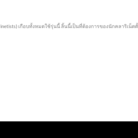
netists) เกือบทั้งหมดใช้รุ่นนี้ ลิ้นนี้เป็นที่ต้องการของนักคลาริเน็