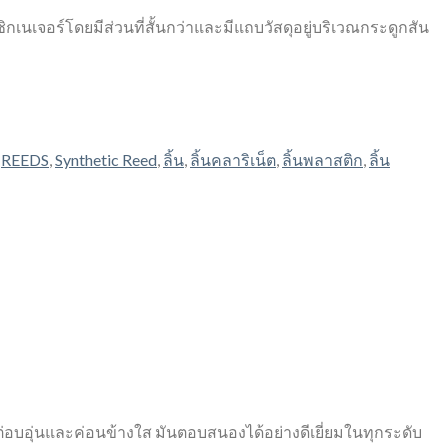
ซิกเนเจอร์โดยมีส่วนที่สั้นกว่าและมีแถบวัสดุอยู่บริเวณกระดูกสัน
,
REEDS
,
Synthetic Reed
,
ลิ้น
,
ลิ้นคลาริเน็ต
,
ลิ้นพลาสติก
,
ลิ้น
 แต่อบอุ่นและค่อนข้างใส มันตอบสนองได้อย่างดีเยี่ยมในทุกระดับ