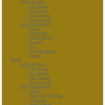
SHOP BY SIZE
Bb Clarinet
Eb Clarinet
Alto Clarinet
Bass Clarinet
SHOP BY BRAND
Bambu
ISHIMORI
VANDOREN
Bonade
BG
RICO D'addario
Rovner
Reeds
SHOP BY SIZE
Bb Clarinet
Eb Clarinet
Alto Clarinet
Bass Clarinet
SHOP BY BRAND
Légère
Henri SELMER Paris
D'addario
VANDOREN