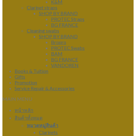
K&M
Clarinet straps
SHOP BY BRAND
PROTEC Straps
BG FRANCE
Cleaning swabs
SHOP BY BRAND
Bropro
PROTEC Swabs
BAM
BG FRANCE
VANDOREN
Books & Tuition
Gifts
Promotion
Service Repair & Accessories
MAIN MENU
หน้าหลัก
สินค้าทั้งหมด
หมวดหมู่สินค้า
Clarinets