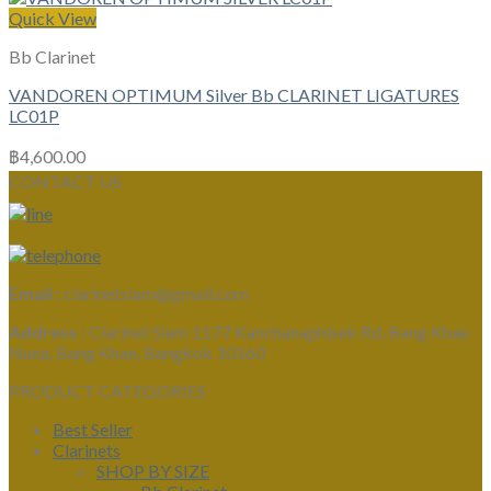
Quick View
Bb Clarinet
VANDOREN OPTIMUM Silver Bb CLARINET LIGATURES
LC01P
฿
4,600.00
CONTACT US
Email :
clarinetsiam@gmail.com
Address :
Clarinet Siam 1177 Kanchanaphisek Rd, Bang Khae
Nuea, Bang Khae, Bangkok 10160
PRODUCT CATEGORIES
Best Seller
Clarinets
SHOP BY SIZE