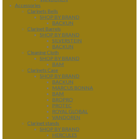
Accessories
Clarinets Bells
SHOP BY BRAND
BACKUN
Clarinet Barrels
SHOP BY BRAND
SILVERSTEIN
BACKUN
Cleaning Cloth
SHOP BY BRAND
BAM
Clarinets Case
SHOP BY BRAND
BACKUN
MARCUS BONNA
BAM
BROPRO
PROTEC
ROYAL GLOBAL
VANDOREN
Clarinet stands
SHOP BY BRAND
HERCULES