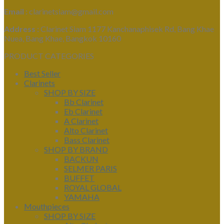
Email :
clarinetsiam@gmail.com
Address :
Clarinet Siam 1177 Kanchanaphisek Rd, Bang Khae
Nuea, Bang Khae, Bangkok 10160
PRODUCT CATEGORIES
Best Seller
Clarinets
SHOP BY SIZE
Bb Clarinet
Eb Clarinet
A Clarinet
Alto Clarinet
Bass Clarinet
SHOP BY BRAND
BACKUN
SELMER PARIS
BUFFET
ROYAL GLOBAL
YAMAHA
Mouthpieces
SHOP BY SIZE