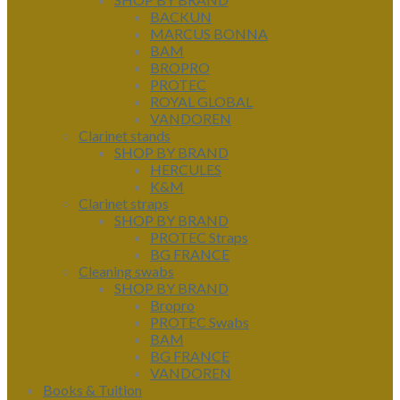
BACKUN
MARCUS BONNA
BAM
BROPRO
PROTEC
ROYAL GLOBAL
VANDOREN
Clarinet stands
SHOP BY BRAND
HERCULES
K&M
Clarinet straps
SHOP BY BRAND
PROTEC Straps
BG FRANCE
Cleaning swabs
SHOP BY BRAND
Bropro
PROTEC Swabs
BAM
BG FRANCE
VANDOREN
Books & Tuition