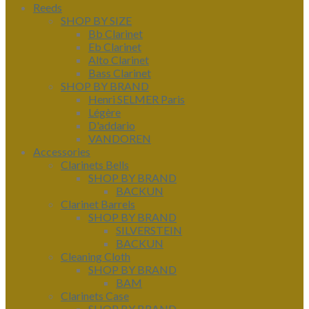
Reeds
SHOP BY SIZE
Bb Clarinet
Eb Clarinet
Alto Clarinet
Bass Clarinet
SHOP BY BRAND
Henri SELMER Paris
Légère
D'addario
VANDOREN
Accessories
Clarinets Bells
SHOP BY BRAND
BACKUN
Clarinet Barrels
SHOP BY BRAND
SILVERSTEIN
BACKUN
Cleaning Cloth
SHOP BY BRAND
BAM
Clarinets Case
SHOP BY BRAND