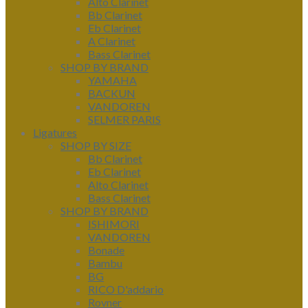
Alto Clarinet
Bb Clarinet
Eb Clarinet
A Clarinet
Bass Clarinet
SHOP BY BRAND
YAMAHA
BACKUN
VANDOREN
SELMER PARIS
Ligatures
SHOP BY SIZE
Bb Clarinet
Eb Clarinet
Alto Clarinet
Bass Clarinet
SHOP BY BRAND
ISHIMORI
VANDOREN
Bonade
Bambu
BG
RICO D'addario
Rovner