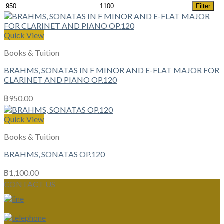
Min
Max
Filter
price
price
Quick View
Books & Tuition
BRAHMS, SONATAS IN F MINOR AND E-FLAT MAJOR FOR
CLARINET AND PIANO OP.120
฿
950.00
Quick View
Books & Tuition
BRAHMS, SONATAS OP.120
฿
1,100.00
CONTACT US