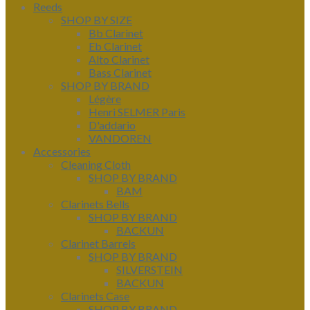
Reeds
SHOP BY SIZE
Bb Clarinet
Eb Clarinet
Alto Clarinet
Bass Clarinet
SHOP BY BRAND
Légère
Henri SELMER Paris
D'addario
VANDOREN
Accessories
Cleaning Cloth
SHOP BY BRAND
BAM
Clarinets Bells
SHOP BY BRAND
BACKUN
Clarinet Barrels
SHOP BY BRAND
SILVERSTEIN
BACKUN
Clarinets Case
SHOP BY BRAND