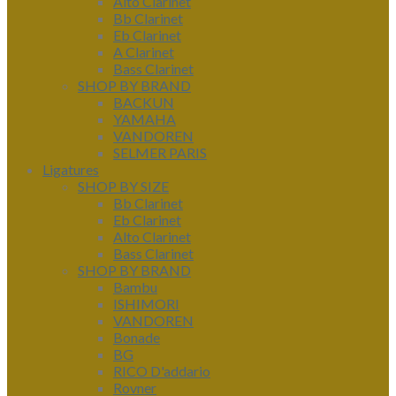
Alto Clarinet
Bb Clarinet
Eb Clarinet
A Clarinet
Bass Clarinet
SHOP BY BRAND
BACKUN
YAMAHA
VANDOREN
SELMER PARIS
Ligatures
SHOP BY SIZE
Bb Clarinet
Eb Clarinet
Alto Clarinet
Bass Clarinet
SHOP BY BRAND
Bambu
ISHIMORI
VANDOREN
Bonade
BG
RICO D'addario
Rovner