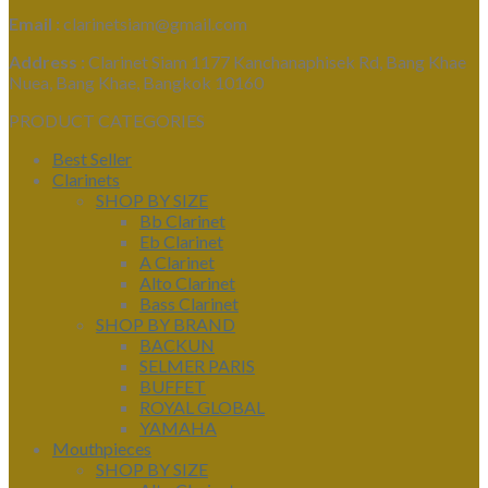
Email :
clarinetsiam@gmail.com
Address :
Clarinet Siam 1177 Kanchanaphisek Rd, Bang Khae
Nuea, Bang Khae, Bangkok 10160
PRODUCT CATEGORIES
Best Seller
Clarinets
SHOP BY SIZE
Bb Clarinet
Eb Clarinet
A Clarinet
Alto Clarinet
Bass Clarinet
SHOP BY BRAND
BACKUN
SELMER PARIS
BUFFET
ROYAL GLOBAL
YAMAHA
Mouthpieces
SHOP BY SIZE