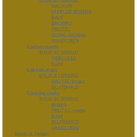
BACKUN
MARCUS BONNA
BAM
BROPRO
PROTEC
ROYAL GLOBAL
VANDOREN
Clarinet stands
SHOP BY BRAND
HERCULES
K&M
Clarinet straps
SHOP BY BRAND
PROTEC Straps
BG FRANCE
Cleaning swabs
SHOP BY BRAND
Bropro
PROTEC Swabs
BAM
BG FRANCE
VANDOREN
Books & Tuition