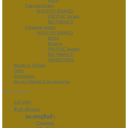
Clarinet straps
SHOP BY BRAND
PROTEC Straps
BG FRANCE
Cleaning swabs
SHOP BY BRAND
BAM
Bropro
PROTEC Swabs
BG FRANCE
VANDOREN
Books & Tuition
Gifts
Promotion
Service Repair & Accessories
MAIN MENU
หน้าหลัก
สินค้าทั้งหมด
หมวดหมู่สินค้า
Clarinets