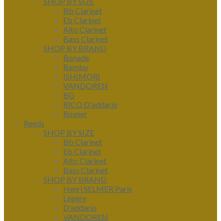
SHOP BY SIZE
Bb Clarinet
Eb Clarinet
Alto Clarinet
Bass Clarinet
SHOP BY BRAND
Bonade
Bambu
ISHIMORI
VANDOREN
BG
RICO D'addario
Rovner
Reeds
SHOP BY SIZE
Bb Clarinet
Eb Clarinet
Alto Clarinet
Bass Clarinet
SHOP BY BRAND
Henri SELMER Paris
Légère
D'addario
VANDOREN