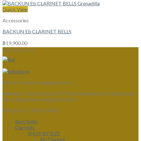
Quick View
Accessories
BACKUN Eb CLARINET BELLS
฿
19,900.00
CONTACT US
Email :
clarinetsiam@gmail.com
Address :
Clarinet Siam 1177 Kanchanaphisek Rd, Bang Khae
Nuea, Bang Khae, Bangkok 10160
PRODUCT CATEGORIES
Best Seller
Clarinets
SHOP BY SIZE
Bb Clarinet