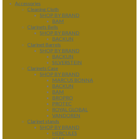
Accessories
Cleaning Cloth
SHOP BY BRAND
BAM
Clarinets Bells
SHOP BY BRAND
BACKUN
Clarinet Barrels
SHOP BY BRAND
BACKUN
SILVERSTEIN
Clarinets Case
SHOP BY BRAND
MARCUS BONNA
BACKUN
BAM
BROPRO
PROTEC
ROYAL GLOBAL
VANDOREN
Clarinet stands
SHOP BY BRAND
HERCULES
K&M