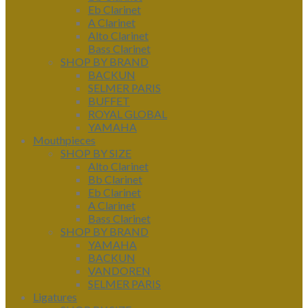
Eb Clarinet
A Clarinet
Alto Clarinet
Bass Clarinet
SHOP BY BRAND
BACKUN
SELMER PARIS
BUFFET
ROYAL GLOBAL
YAMAHA
Mouthpieces
SHOP BY SIZE
Alto Clarinet
Bb Clarinet
Eb Clarinet
A Clarinet
Bass Clarinet
SHOP BY BRAND
YAMAHA
BACKUN
VANDOREN
SELMER PARIS
Ligatures