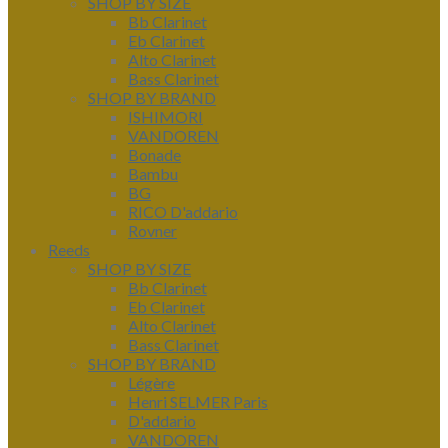
SHOP BY SIZE
Bb Clarinet
Eb Clarinet
Alto Clarinet
Bass Clarinet
SHOP BY BRAND
ISHIMORI
VANDOREN
Bonade
Bambu
BG
RICO D'addario
Rovner
Reeds
SHOP BY SIZE
Bb Clarinet
Eb Clarinet
Alto Clarinet
Bass Clarinet
SHOP BY BRAND
Légère
Henri SELMER Paris
D'addario
VANDOREN