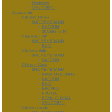
D'addario
VANDOREN
Accessories
Clarinet Barrels
SHOP BY BRAND
BACKUN
SILVERSTEIN
Cleaning Cloth
SHOP BY BRAND
BAM
Clarinets Bells
SHOP BY BRAND
BACKUN
Clarinets Case
SHOP BY BRAND
MARCUS BONNA
BACKUN
BAM
BROPRO
PROTEC
ROYAL GLOBAL
VANDOREN
Clarinet stands
SHOP BY BRAND