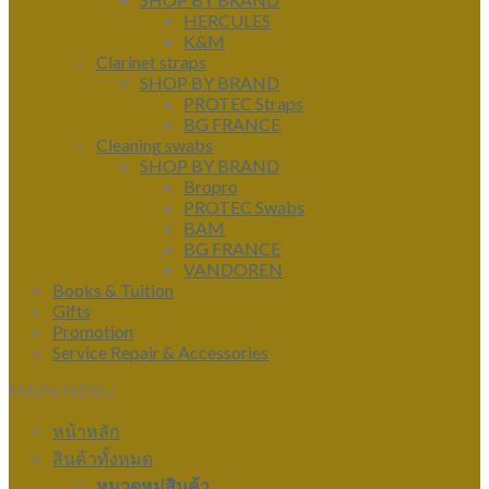
HERCULES
K&M
Clarinet straps
SHOP BY BRAND
PROTEC Straps
BG FRANCE
Cleaning swabs
SHOP BY BRAND
Bropro
PROTEC Swabs
BAM
BG FRANCE
VANDOREN
Books & Tuition
Gifts
Promotion
Service Repair & Accessories
MAIN MENU
หน้าหลัก
สินค้าทั้งหมด
หมวดหมู่สินค้า