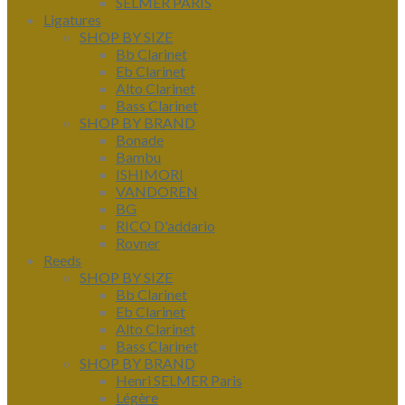
SELMER PARIS
Ligatures
SHOP BY SIZE
Bb Clarinet
Eb Clarinet
Alto Clarinet
Bass Clarinet
SHOP BY BRAND
Bonade
Bambu
ISHIMORI
VANDOREN
BG
RICO D'addario
Rovner
Reeds
SHOP BY SIZE
Bb Clarinet
Eb Clarinet
Alto Clarinet
Bass Clarinet
SHOP BY BRAND
Henri SELMER Paris
Légère