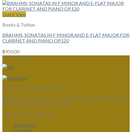
Quick View
Books & Tuition
BRAHMS, SONATAS IN F MINOR AND E-FLAT MAJOR FOR
CLARINET AND PIANO OP.120
฿
950.00
CONTACT US
Email :
clarinetsiam@gmail.com
Address :
Clarinet Siam 1177 Kanchanaphisek Rd, Bang Khae
Nuea, Bang Khae, Bangkok 10160
PRODUCT CATEGORIES
Best Seller
Clarinets