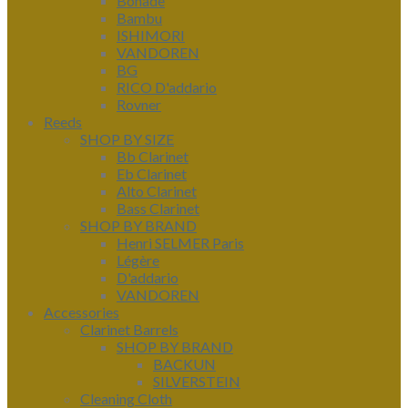
Bonade
Bambu
ISHIMORI
VANDOREN
BG
RICO D'addario
Rovner
Reeds
SHOP BY SIZE
Bb Clarinet
Eb Clarinet
Alto Clarinet
Bass Clarinet
SHOP BY BRAND
Henri SELMER Paris
Légère
D'addario
VANDOREN
Accessories
Clarinet Barrels
SHOP BY BRAND
BACKUN
SILVERSTEIN
Cleaning Cloth