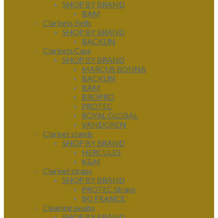
SHOP BY BRAND
BAM
Clarinets Bells
SHOP BY BRAND
BACKUN
Clarinets Case
SHOP BY BRAND
MARCUS BONNA
BACKUN
BAM
BROPRO
PROTEC
ROYAL GLOBAL
VANDOREN
Clarinet stands
SHOP BY BRAND
HERCULES
K&M
Clarinet straps
SHOP BY BRAND
PROTEC Straps
BG FRANCE
Cleaning swabs
SHOP BY BRAND