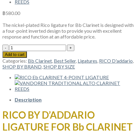
฿
580.00
The nickel-plated Rico ligature for Bb Clarinet is designed with
a four-point inverted design to provide you with excellent
response and function at an affordable price.
RICO
BY
Add to cart
D'ADDARIO
Categories:
Bb Clarinet
,
Best Seller
,
Ligatures
,
RICO D'addario
,
LIGATURE
SHOP BY BRAND
,
SHOP BY SIZE
FOR
Bb
CLARINET
quantity
Description
RICO BY D’ADDARIO
LIGATURE FOR Bb CLARINET