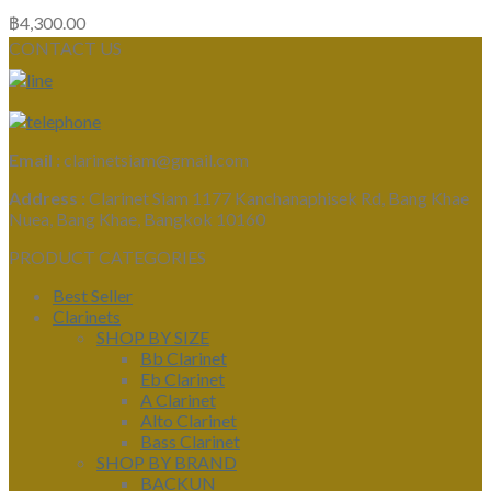
฿
4,300.00
CONTACT US
Email :
clarinetsiam@gmail.com
Address :
Clarinet Siam 1177 Kanchanaphisek Rd, Bang Khae
Nuea, Bang Khae, Bangkok 10160
PRODUCT CATEGORIES
Best Seller
Clarinets
SHOP BY SIZE
Bb Clarinet
Eb Clarinet
A Clarinet
Alto Clarinet
Bass Clarinet
SHOP BY BRAND
BACKUN