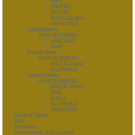
BROPRO
PROTEC
ROYAL GLOBAL
VANDOREN
Clarinet stands
SHOP BY BRAND
HERCULES
K&M
Clarinet straps
SHOP BY BRAND
PROTEC Straps
BG FRANCE
Cleaning swabs
SHOP BY BRAND
PROTEC Swabs
BAM
Bropro
BG FRANCE
VANDOREN
Books & Tuition
Gifts
Promotion
Service Repair & Accessories