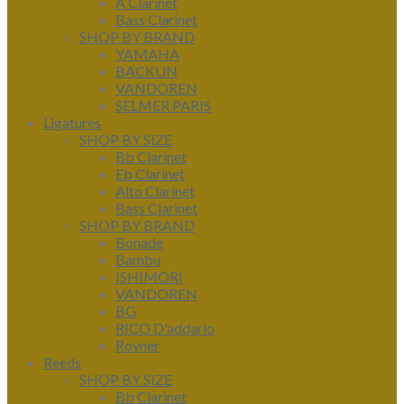
A Clarinet
Bass Clarinet
SHOP BY BRAND
YAMAHA
BACKUN
VANDOREN
SELMER PARIS
Ligatures
SHOP BY SIZE
Bb Clarinet
Eb Clarinet
Alto Clarinet
Bass Clarinet
SHOP BY BRAND
Bonade
Bambu
ISHIMORI
VANDOREN
BG
RICO D'addario
Rovner
Reeds
SHOP BY SIZE
Bb Clarinet