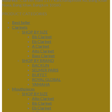
Address :
Clarinet Siam 1177 Kanchanaphisek Rd, Bang Khae
Nuea, Bang Khae, Bangkok 10160
PRODUCT CATEGORIES
Best Seller
Clarinets
SHOP BY SIZE
Bb Clarinet
Eb Clarinet
A Clarinet
Alto Clarinet
Bass Clarinet
SHOP BY BRAND
BACKUN
SELMER PARIS
BUFFET
ROYAL GLOBAL
YAMAHA
Mouthpieces
SHOP BY SIZE
Alto Clarinet
Bb Clarinet
Eb Clarinet