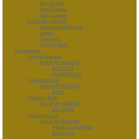
Eb Clarinet
Alto Clarinet
Bass Clarinet
SHOP BY BRAND
Henri SELMER Paris
Légère
D'addario
VANDOREN
Accessories
Clarinet Barrels
SHOP BY BRAND
BACKUN
SILVERSTEIN
Cleaning Cloth
SHOP BY BRAND
BAM
Clarinets Bells
SHOP BY BRAND
BACKUN
Clarinets Case
SHOP BY BRAND
MARCUS BONNA
BACKUN
BAM