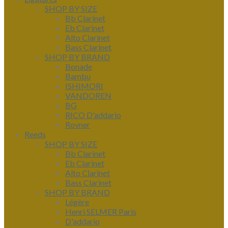
SHOP BY SIZE
Bb Clarinet
Eb Clarinet
Alto Clarinet
Bass Clarinet
SHOP BY BRAND
Bonade
Bambu
ISHIMORI
VANDOREN
BG
RICO D'addario
Rovner
Reeds
SHOP BY SIZE
Bb Clarinet
Eb Clarinet
Alto Clarinet
Bass Clarinet
SHOP BY BRAND
Légère
Henri SELMER Paris
D'addario