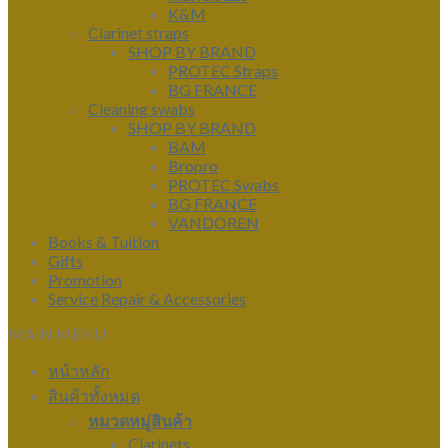
K&M
Clarinet straps
SHOP BY BRAND
PROTEC Straps
BG FRANCE
Cleaning swabs
SHOP BY BRAND
BAM
Bropro
PROTEC Swabs
BG FRANCE
VANDOREN
Books & Tuition
Gifts
Promotion
Service Repair & Accessories
MAIN MENU
หน้าหลัก
สินค้าทั้งหมด
หมวดหมู่สินค้า
Clarinets