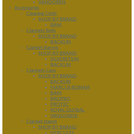
VANDOREN
Accessories
Cleaning Cloth
SHOP BY BRAND
BAM
Clarinets Bells
SHOP BY BRAND
BACKUN
Clarinet Barrels
SHOP BY BRAND
SILVERSTEIN
BACKUN
Clarinets Case
SHOP BY BRAND
BACKUN
MARCUS BONNA
BAM
BROPRO
PROTEC
ROYAL GLOBAL
VANDOREN
Clarinet stands
SHOP BY BRAND
HERCULES