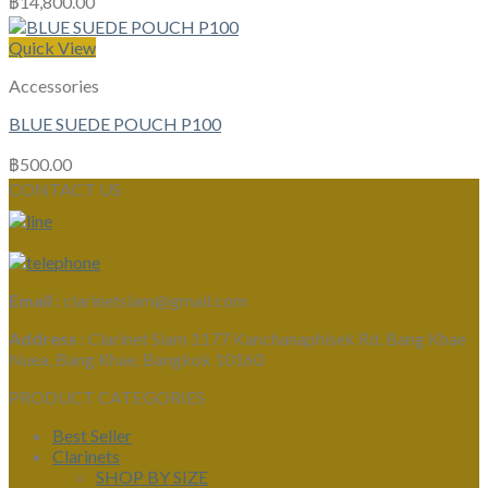
฿
14,800.00
Quick View
Accessories
BLUE SUEDE POUCH P100
฿
500.00
CONTACT US
Email :
clarinetsiam@gmail.com
Address :
Clarinet Siam 1177 Kanchanaphisek Rd, Bang Khae
Nuea, Bang Khae, Bangkok 10160
PRODUCT CATEGORIES
Best Seller
Clarinets
SHOP BY SIZE