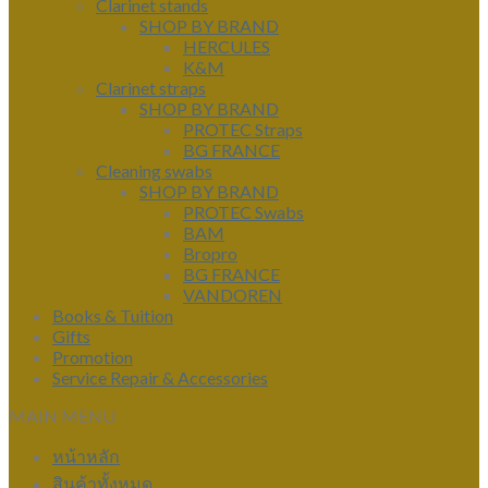
Clarinet stands
SHOP BY BRAND
HERCULES
K&M
Clarinet straps
SHOP BY BRAND
PROTEC Straps
BG FRANCE
Cleaning swabs
SHOP BY BRAND
PROTEC Swabs
BAM
Bropro
BG FRANCE
VANDOREN
Books & Tuition
Gifts
Promotion
Service Repair & Accessories
MAIN MENU
หน้าหลัก
สินค้าทั้งหมด