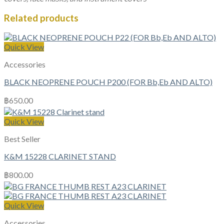
Saxophone.
A361
Related products
quantity
Quick View
Accessories
BLACK NEOPRENE POUCH P200 (FOR Bb,Eb AND ALTO)
฿
650.00
Quick View
Best Seller
K&M 15228 CLARINET STAND
฿
800.00
Quick View
Accessories