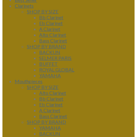
Clarinets
SHOP BY SIZE
Bb Clarinet
Eb Clarinet
A Clarinet
Alto Clarinet
Bass Clarinet
SHOP BY BRAND
BACKUN
SELMER PARIS
BUFFET
ROYAL GLOBAL
YAMAHA
Mouthpieces
SHOP BY SIZE
Alto Clarinet
Bb Clarinet
Eb Clarinet
A Clarinet
Bass Clarinet
SHOP BY BRAND
YAMAHA
BACKUN