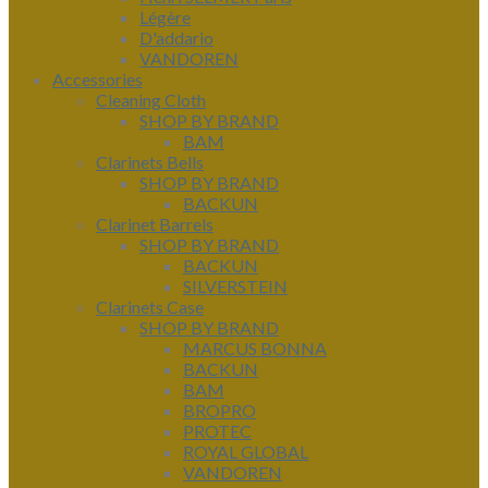
Légère
D'addario
VANDOREN
Accessories
Cleaning Cloth
SHOP BY BRAND
BAM
Clarinets Bells
SHOP BY BRAND
BACKUN
Clarinet Barrels
SHOP BY BRAND
BACKUN
SILVERSTEIN
Clarinets Case
SHOP BY BRAND
MARCUS BONNA
BACKUN
BAM
BROPRO
PROTEC
ROYAL GLOBAL
VANDOREN