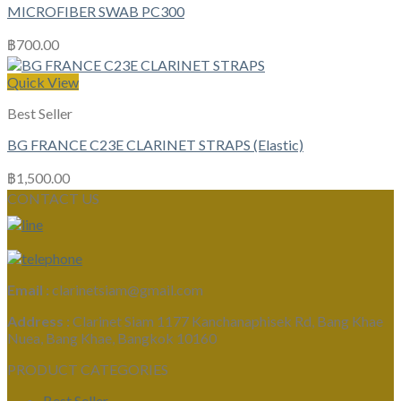
MICROFIBER SWAB PC300
฿
700.00
Quick View
Best Seller
BG FRANCE C23E CLARINET STRAPS (Elastic)
฿
1,500.00
CONTACT US
Email :
clarinetsiam@gmail.com
Address :
Clarinet Siam 1177 Kanchanaphisek Rd, Bang Khae
Nuea, Bang Khae, Bangkok 10160
PRODUCT CATEGORIES
Best Seller