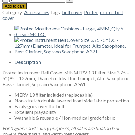
Instrument
Add to cart
Bell
Category:
Accessories
Tags:
bell cover
,
Protec
,
protec bell
Cover
cover
with
MERV
13
Filter,
Size
3.75
-
5"
Description
(95
Protec Instrument Bell Cover with MERV 13 Filter, Size 3.75 –
-
5″ (95 – 127mm) Diameter. Ideal for Trumpet, Alto Saxophone,
127mm)
Bass Clarinet, Soprano Saxophone. A361
Diameter.
Ideal
MERV 13 filter included (replaceable)
for
Non-stretch double layered front side fabric protection
Trumpet,
Easily goes over the bell
Alto
Excellent playability
Saxophone,
Washable & reusable / Non-medical grade fabric
Bass
Clarinet,
For hygiene and safety purposes, all sales are final on bell
Soprano
covers, face masks, and instrument covers