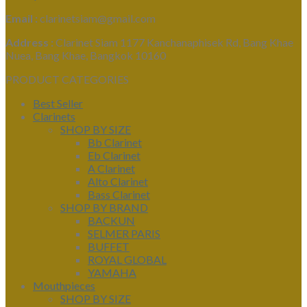
Email :
clarinetsiam@gmail.com
Address :
Clarinet Siam 1177 Kanchanaphisek Rd, Bang Khae
Nuea, Bang Khae, Bangkok 10160
PRODUCT CATEGORIES
Best Seller
Clarinets
SHOP BY SIZE
Bb Clarinet
Eb Clarinet
A Clarinet
Alto Clarinet
Bass Clarinet
SHOP BY BRAND
BACKUN
SELMER PARIS
BUFFET
ROYAL GLOBAL
YAMAHA
Mouthpieces
SHOP BY SIZE