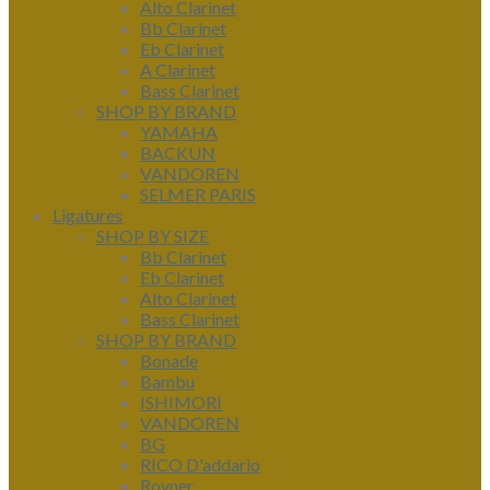
Alto Clarinet
Bb Clarinet
Eb Clarinet
A Clarinet
Bass Clarinet
SHOP BY BRAND
YAMAHA
BACKUN
VANDOREN
SELMER PARIS
Ligatures
SHOP BY SIZE
Bb Clarinet
Eb Clarinet
Alto Clarinet
Bass Clarinet
SHOP BY BRAND
Bonade
Bambu
ISHIMORI
VANDOREN
BG
RICO D'addario
Rovner