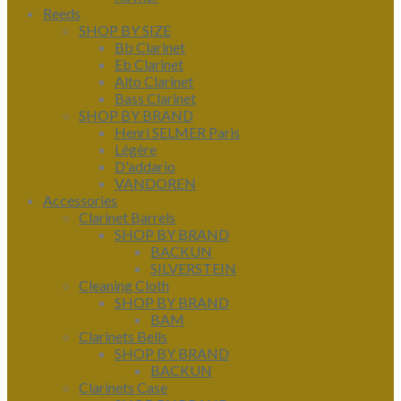
Reeds
SHOP BY SIZE
Bb Clarinet
Eb Clarinet
Alto Clarinet
Bass Clarinet
SHOP BY BRAND
Henri SELMER Paris
Légère
D'addario
VANDOREN
Accessories
Clarinet Barrels
SHOP BY BRAND
BACKUN
SILVERSTEIN
Cleaning Cloth
SHOP BY BRAND
BAM
Clarinets Bells
SHOP BY BRAND
BACKUN
Clarinets Case