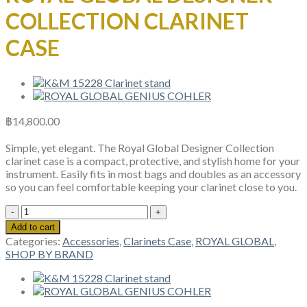
COLLECTION CLARINET
CASE
฿
14,800.00
Simple, yet elegant. The Royal Global Designer Collection
clarinet case is a compact, protective, and stylish home for your
instrument. Easily fits in most bags and doubles as an accessory
so you can feel comfortable keeping your clarinet close to you.
ROYAL
GLOBAL
Add to cart
DESIGNER
Categories:
Accessories
,
Clarinets Case
,
ROYAL GLOBAL
,
COLLECTION
SHOP BY BRAND
CLARINET
CASE
quantity