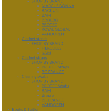
SHOP BY BRAND
MARCUS BONNA
BACKUN
BAM
BROPRO
PROTEC
ROYAL GLOBAL
VANDOREN
Clarinet stands
SHOP BY BRAND
HERCULES
K&M
Clarinet straps
SHOP BY BRAND
PROTEC Straps
BG FRANCE
Cleaning swabs
SHOP BY BRAND
PROTEC Swabs
BAM
Bropro
BG FRANCE
VANDOREN
Books & Tuition