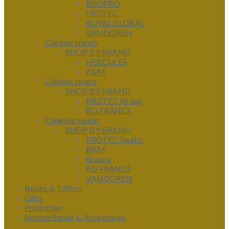
BROPRO
PROTEC
ROYAL GLOBAL
VANDOREN
Clarinet stands
SHOP BY BRAND
HERCULES
K&M
Clarinet straps
SHOP BY BRAND
PROTEC Straps
BG FRANCE
Cleaning swabs
SHOP BY BRAND
PROTEC Swabs
BAM
Bropro
BG FRANCE
VANDOREN
Books & Tuition
Gifts
Promotion
Service Repair & Accessories