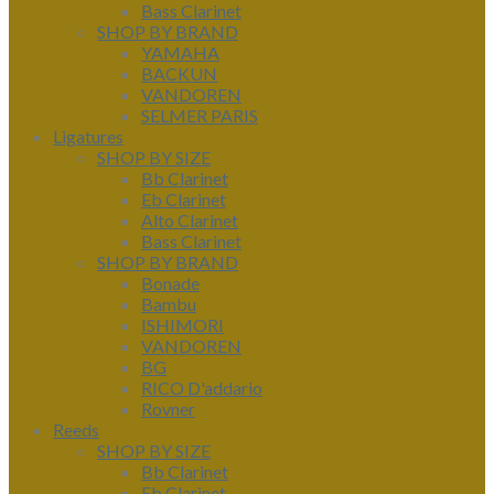
Bass Clarinet
SHOP BY BRAND
YAMAHA
BACKUN
VANDOREN
SELMER PARIS
Ligatures
SHOP BY SIZE
Bb Clarinet
Eb Clarinet
Alto Clarinet
Bass Clarinet
SHOP BY BRAND
Bonade
Bambu
ISHIMORI
VANDOREN
BG
RICO D'addario
Rovner
Reeds
SHOP BY SIZE
Bb Clarinet
Eb Clarinet