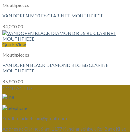
Mouthpieces
VANDOREN M30 Eb CLARINET MOUTHPIECE
฿
4,200.00
Quick View
Mouthpieces
VANDOREN BLACK DIAMOND BD5 Bb CLARINET
MOUTHPIECE
฿
5,800.00
CONTACT US
Email :
clarinetsiam@gmail.com
Address :
Clarinet Siam 1177 Kanchanaphisek Rd, Bang Khae