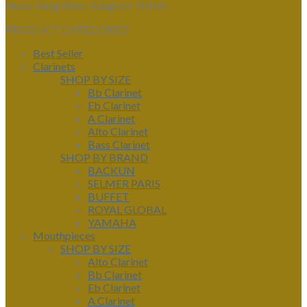
Nuea, Bang Khae, Bangkok 10160
PRODUCT CATEGORIES
Best Seller
Clarinets
SHOP BY SIZE
Bb Clarinet
Eb Clarinet
A Clarinet
Alto Clarinet
Bass Clarinet
SHOP BY BRAND
BACKUN
SELMER PARIS
BUFFET
ROYAL GLOBAL
YAMAHA
Mouthpieces
SHOP BY SIZE
Alto Clarinet
Bb Clarinet
Eb Clarinet
A Clarinet