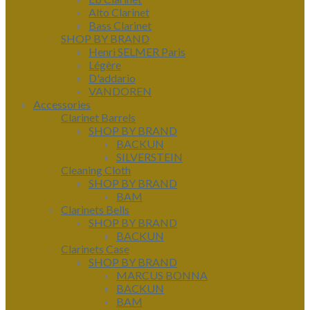
Alto Clarinet
Bass Clarinet
SHOP BY BRAND
Henri SELMER Paris
Légère
D'addario
VANDOREN
Accessories
Clarinet Barrels
SHOP BY BRAND
BACKUN
SILVERSTEIN
Cleaning Cloth
SHOP BY BRAND
BAM
Clarinets Bells
SHOP BY BRAND
BACKUN
Clarinets Case
SHOP BY BRAND
MARCUS BONNA
BACKUN
BAM