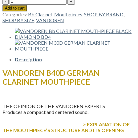
VANDOREN
B40D
Add to cart
GERMAN
Categories:
Bb Clarinet
,
Mouthpieces
,
SHOP BY BRAND
,
CLARINET
SHOP BY SIZE
,
VANDOREN
MOUTHPIECE
quantity
Description
VANDOREN B40D GERMAN
CLARINET MOUTHPIECE
THE OPINION OF THE VANDOREN EXPERTS
Produces a compact and centered sound.
> EXPLANATION OF
THE MOUTHPIECE’S STRUCTURE AND ITS OPENING