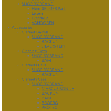
SHOP BY BRAND
Henri SELMER Paris
Légère
D'addario
VANDOREN
Accessories
Clarinet Barrels
SHOP BY BRAND
BACKUN
SILVERSTEIN
Cleaning Cloth
SHOP BY BRAND
BAM
Clarinets Bells
SHOP BY BRAND
BACKUN
Clarinets Case
SHOP BY BRAND
MARCUS BONNA
BACKUN
BAM
BROPRO
PROTEC