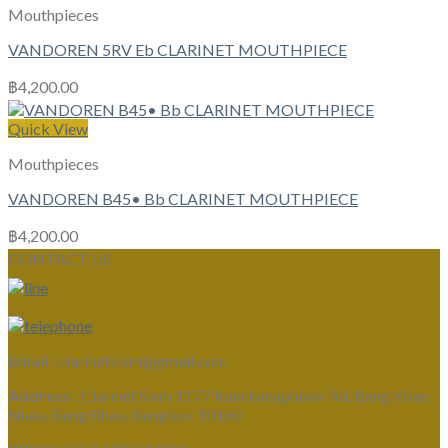
Mouthpieces
VANDOREN 5RV Eb CLARINET MOUTHPIECE
฿
4,200.00
Quick View
Mouthpieces
VANDOREN B45• Bb CLARINET MOUTHPIECE
฿
4,200.00
CONTACT US
Email :
clarinetsiam@gmail.com
Address :
Clarinet Siam 1177 Kanchanaphisek Rd, Bang Khae
Nuea, Bang Khae, Bangkok 10160