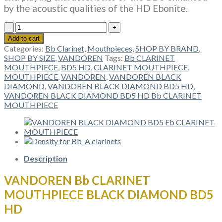
by the acoustic qualities of the HD Ebonite.
VANDOREN
Bb
Add to cart
CLARINET
Categories:
Bb Clarinet
,
Mouthpieces
,
SHOP BY BRAND
,
MOUTHPIECE
SHOP BY SIZE
,
VANDOREN
Tags:
Bb CLARINET
BLACK
MOUTHPIECE
,
BD5 HD
,
CLARINET MOUTHPIECE
,
DIAMOND
MOUTHPIECE
,
VANDOREN
,
VANDOREN BLACK
BD5
DIAMOND
,
VANDOREN BLACK DIAMOND BD5 HD
,
HD
VANDOREN BLACK DIAMOND BD5 HD Bb CLARINET
quantity
MOUTHPIECE
Description
VANDOREN Bb CLARINET
MOUTHPIECE BLACK DIAMOND BD5
HD