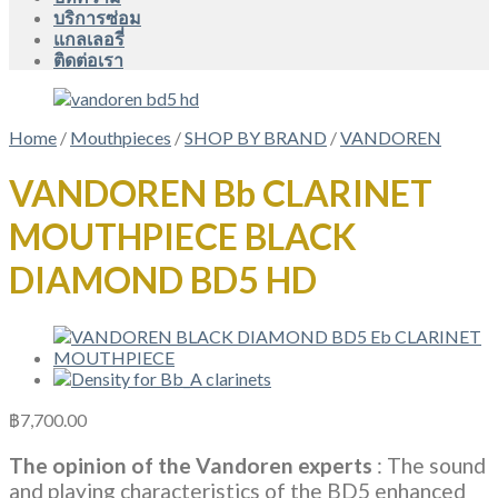
บริการซ่อม
แกลเลอรี่
ติดต่อเรา
Home
/
Mouthpieces
/
SHOP BY BRAND
/
VANDOREN
VANDOREN Bb CLARINET
MOUTHPIECE BLACK
DIAMOND BD5 HD
฿
7,700.00
The opinion of the Vandoren experts
: The sound
and playing characteristics of the BD5 enhanced