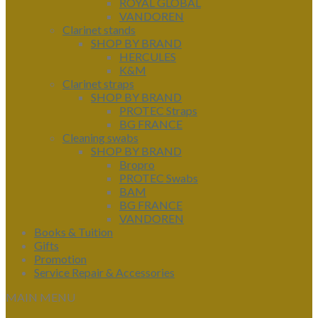
ROYAL GLOBAL
VANDOREN
Clarinet stands
SHOP BY BRAND
HERCULES
K&M
Clarinet straps
SHOP BY BRAND
PROTEC Straps
BG FRANCE
Cleaning swabs
SHOP BY BRAND
Bropro
PROTEC Swabs
BAM
BG FRANCE
VANDOREN
Books & Tuition
Gifts
Promotion
Service Repair & Accessories
MAIN MENU