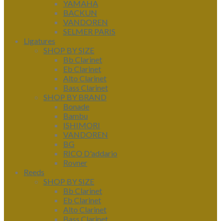
YAMAHA
BACKUN
VANDOREN
SELMER PARIS
Ligatures
SHOP BY SIZE
Bb Clarinet
Eb Clarinet
Alto Clarinet
Bass Clarinet
SHOP BY BRAND
Bonade
Bambu
ISHIMORI
VANDOREN
BG
RICO D'addario
Rovner
Reeds
SHOP BY SIZE
Bb Clarinet
Eb Clarinet
Alto Clarinet
Bass Clarinet